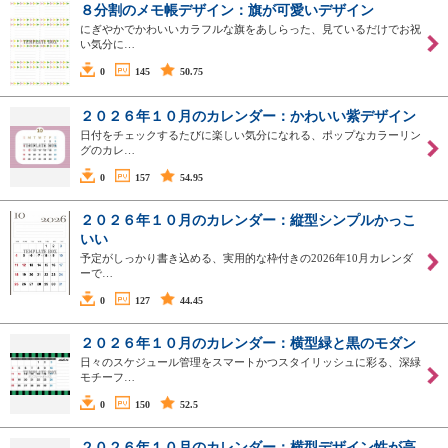
８分割のメモ帳デザイン：旗が可愛いデザイン
にぎやかでかわいいカラフルな旗をあしらった、見ているだけでお祝
い気分に…
0
145
50.75
２０２６年１０月のカレンダー：かわいい紫デザイン
日付をチェックするたびに楽しい気分になれる、ポップなカラーリン
グのカレ…
0
157
54.95
２０２６年１０月のカレンダー：縦型シンプルかっこ
いい
予定がしっかり書き込める、実用的な枠付きの2026年10月カレンダ
ーで…
0
127
44.45
２０２６年１０月のカレンダー：横型緑と黒のモダン
日々のスケジュール管理をスマートかつスタイリッシュに彩る、深緑
モチーフ…
0
150
52.5
２０２６年１０月のカレンダー：横型デザイン性が高