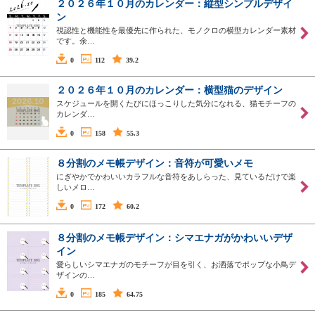
２０２６年１０月のカレンダー：縦型シンプルデザイ
ン
視認性と機能性を最優先に作られた、モノクロの横型カレンダー素材
です。余…
0
112
39.2
２０２６年１０月のカレンダー：横型猫のデザイン
スケジュールを開くたびにほっこりした気分になれる、猫モチーフの
カレンダ…
0
158
55.3
８分割のメモ帳デザイン：音符が可愛いメモ
にぎやかでかわいいカラフルな音符をあしらった、見ているだけで楽
しいメロ…
0
172
60.2
８分割のメモ帳デザイン：シマエナガがかわいいデザ
イン
愛らしいシマエナガのモチーフが目を引く、お洒落でポップな小鳥デ
ザインの…
0
185
64.75