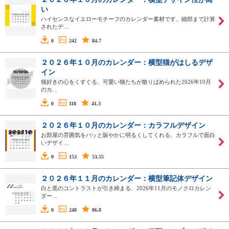
い
ハイセンスなイエローモチーフのカレンダー素材です。細部まで計算
されたデ…
0
242
84.7
２０２６年１０月のカレンダー：横型猫がはしるデザ
イン
猫好きの心をくすぐる、可愛い猫たちが散りばめられた2026年10月
のカ…
0
118
41.3
２０２６年１０月のカレンダー：カラフルデザイン
お部屋の雰囲気をパッと賑やかに明るくしてくれる、カラフルで面白
いデザイ…
0
153
53.55
２０２６年１１月のカレンダー：横型筆記体デザイン
白と黒のコントラストが引き締まる、2026年11月のモノクロカレン
ダー…
0
248
86.8