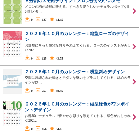
８分割のメモ帳デザイン：メロンがかわいいメモ
メロンの柄が綺麗に映える、すっきり愛らしいナチュラルポップな8
分割メモ…
0
127
44.45
２０２６年１０月のカレンダー：縦型ローズのデザイ
ン
お部屋にそっと優雅な彩りを添えてくれる、ローズのイラストが美し
い202…
0
125
43.75
２０２６年１０月のカレンダー：横型斜めデザイン
空間に洗練された動きとモダンな魅力をプラスしてくれる、斜めのラ
インが効…
0
257
89.95
２０２６年１０月のカレンダー：縦型緑色がワンポイ
ントデザイン
お部屋にナチュラルで爽やかな彩りを添えてくれる、緑色がおしゃれ
な202…
0
156
54.6