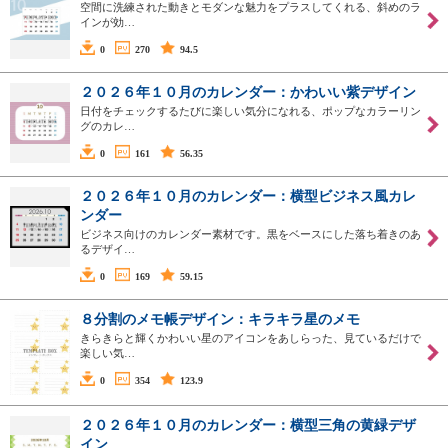
空間に洗練された動きとモダンな魅力をプラスしてくれる、斜めのラ
インが効…
0
270
94.5
２０２６年１０月のカレンダー：かわいい紫デザイン
日付をチェックするたびに楽しい気分になれる、ポップなカラーリン
グのカレ…
0
161
56.35
２０２６年１０月のカレンダー：横型ビジネス風カレ
ンダー
ビジネス向けのカレンダー素材です。黒をベースにした落ち着きのあ
るデザイ…
0
169
59.15
８分割のメモ帳デザイン：キラキラ星のメモ
きらきらと輝くかわいい星のアイコンをあしらった、見ているだけで
楽しい気…
0
354
123.9
２０２６年１０月のカレンダー：横型三角の黄緑デザ
イン