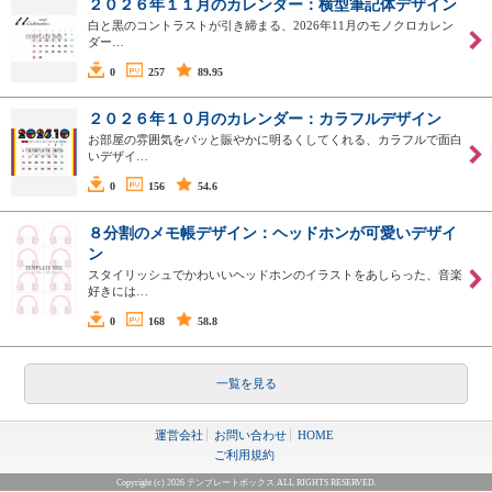
２０２６年１１月のカレンダー：横型筆記体デザイン
白と黒のコントラストが引き締まる、2026年11月のモノクロカレン
ダー…
0
257
89.95
２０２６年１０月のカレンダー：カラフルデザイン
お部屋の雰囲気をパッと賑やかに明るくしてくれる、カラフルで面白
いデザイ…
0
156
54.6
８分割のメモ帳デザイン：ヘッドホンが可愛いデザイ
ン
スタイリッシュでかわいいヘッドホンのイラストをあしらった、音楽
好きには…
0
168
58.8
一覧を見る
運営会社
お問い合わせ
HOME
ご利用規約
Copyright (c) 2026 テンプレートボックス ALL RIGHTS RESERVED.