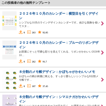
この投稿者の他の無料テンプレート
２０２６年１０月のカレンダー：横型目を引くデザイ
ン
シンプルな10月のラインデザインカレンダーです。余計な装飾を省い
てスタ…
0
263
92.05
２０２６年１０月のカレンダー：ブルーのリボンデザ
イン
お部屋にそっと可憐な彩りを添えてくれる、リボンがかわいい2026年
10…
0
262
91.7
８分割のメモ帳デザイン：かぼちゃがかわいいメモ
かぼちゃの柄が綺麗に映える、すっきり愛らしいシンプルな8分割メ
モ帳です…
0
107
37.45
８分割のメモ帳デザイン：シマエナガがかわいいデザ
イン
愛らしいシマエナガのモチーフが目を引く、お洒落でポップな小鳥デ