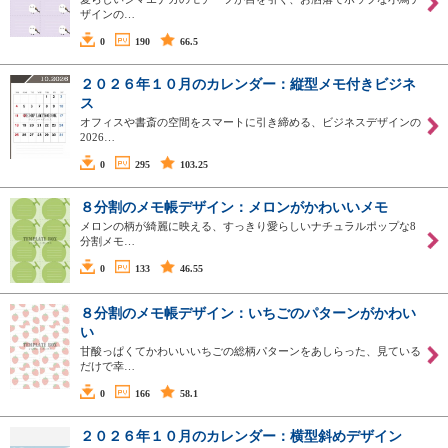
ザインの…
0
190
66.5
２０２６年１０月のカレンダー：縦型メモ付きビジネ
ス
オフィスや書斎の空間をスマートに引き締める、ビジネスデザインの
2026…
0
295
103.25
８分割のメモ帳デザイン：メロンがかわいいメモ
メロンの柄が綺麗に映える、すっきり愛らしいナチュラルポップな8
分割メモ…
0
133
46.55
８分割のメモ帳デザイン：いちごのパターンがかわい
い
甘酸っぱくてかわいいいちごの総柄パターンをあしらった、見ている
だけで幸…
0
166
58.1
２０２６年１０月のカレンダー：横型斜めデザイン