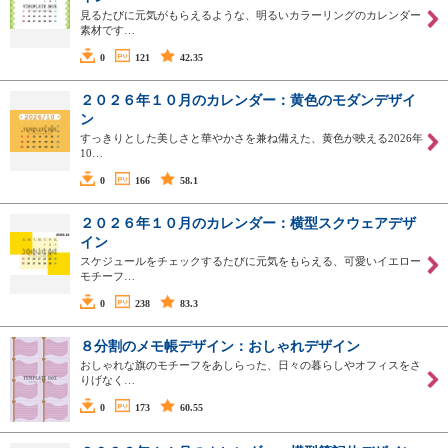
見るたびに元気がもらえるような、明るいカラーリングのカレンダー
素材です…
0
121
42.35
２０２６年１０月のカレンダー：黄色のモダンデザイ
ン
すっきりとした美しさと華やかさを兼ね備えた、黄色が映える2026年
10…
0
166
58.1
２０２６年１０月のカレンダー：横型スクウェアデザ
イン
スケジュールをチェックするたびに元気をもらえる、可愛いイエロー
モチーフ…
0
238
83.3
８分割のメモ帳デザイン：おしゃれデザイン
おしゃれな旗のモチーフをあしらった、日々の暮らしやオフィスをさ
りげなく…
0
173
60.55