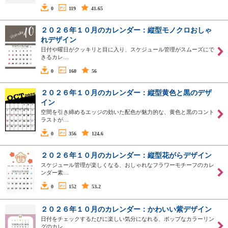
0
119
41.65
２０２６年１０月のカレンダー：縦型モノクロおしゃ
れデザイン
日付や曜日がクッキリと目に入り、スケジュール管理がスムーズにで
きるカレ…
0
160
56
２０２６年１０月のカレンダー：縦型黄色と黒のデザ
イン
空間を引き締めるエッジの効いた配色が魅力的な、黄色と黒のコント
ラストが…
0
356
124.6
２０２６年１０月のカレンダー：縦型花がらデザイン
スケジュール管理が楽しくなる、おしゃれなフラワーモチーフのカレ
ンダー素…
0
152
53.2
２０２６年１０月のカレンダー：かわいい紫デザイン
日付をチェックするたびに楽しい気分になれる、ポップなカラーリン
グのカレ…