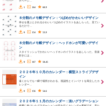
チベーシ…
1
164
60.9
８分割のメモ帳デザイン：つばめがかわいいデザイン
幸せを運ぶとされるかわいいつばめのイラストをあしらった、見てい
るだけで…
0
154
53.9
８分割のメモ帳デザイン：ヘッドホンが可愛いデザイ
ン
スタイリッシュでかわいいヘッドホンのイラストをあしらった、音楽
好きには…
0
167
58.45
２０２６年１０月のカレンダー：横型ストライプデザ
イン
遠くからでも一瞬で場所がわかる、視認性とインパクトを両立したカ
レンダー…
0
156
54.6
２０２６年１１月のカレンダー：淡いグラデーション
綺麗に色づいたグラデーションが目を引くカレンダー素材です。見た