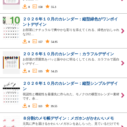
0
158
55.3
２０２６年１０月のカレンダー：縦型緑色がワンポイ
ントデザイン
お部屋にナチュラルで爽やかな彩りを添えてくれる、緑色がおしゃれ
な202…
0
157
54.95
２０２６年１０月のカレンダー：カラフルデザイン
お部屋の雰囲気をパッと賑やかに明るくしてくれる、カラフルで面白
いデザイ…
0
155
54.25
２０２６年１０月のカレンダー：縦型シンプルデザイ
ン
視認性と機能性を最優先に作られた、モノクロの横型カレンダー素材
です。余…
0
113
39.55
８分割のメモ帳デザイン：メガホンがかわいいメモ
元気に声を届けるかわいいメガホンをあしらった、見ているだけでモ