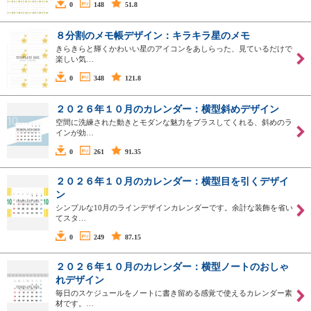
0
148
51.8
８分割のメモ帳デザイン：キラキラ星のメモ
きらきらと輝くかわいい星のアイコンをあしらった、見ているだけで
楽しい気…
0
348
121.8
２０２６年１０月のカレンダー：横型斜めデザイン
空間に洗練された動きとモダンな魅力をプラスしてくれる、斜めのラ
インが効…
0
261
91.35
２０２６年１０月のカレンダー：横型目を引くデザイ
ン
シンプルな10月のラインデザインカレンダーです。余計な装飾を省い
てスタ…
0
249
87.15
２０２６年１０月のカレンダー：横型ノートのおしゃ
れデザイン
毎日のスケジュールをノートに書き留める感覚で使えるカレンダー素
材です。…