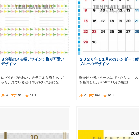
８分割のメモ帳デザイン：旗が可愛い
２０２６年１１月のカレンダー：縦
デザイン
ブルーのデザイン
にぎやかでかわいいカラフルな旗をあしら
壁掛けや省スペースにぴったりな、ブ
った、見ているだけでお祝い気分にな…
を基調とした2026年11月の縦型…
0
152
53.2
0
264
92.4