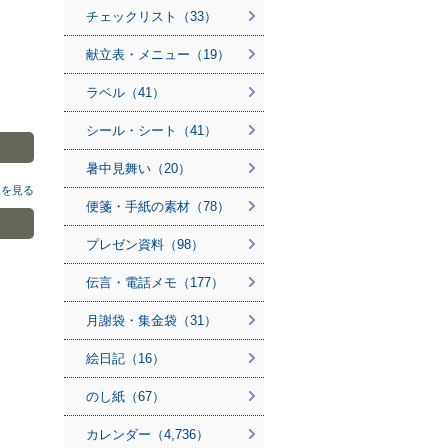
チェックリスト（33）
献立表・メニュー（19）
ラベル（41）
シール・シート（41）
暑中見舞い（20）
覧を見る
便箋・手紙の素材（78）
プレゼン資料（98）
伝言・電話メモ（177）
月謝袋・集金袋（31）
絵日記（16）
のし紙（67）
カレンダー（4,736）