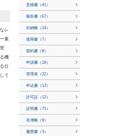
見積書（41）
報告書（67）
出納帳（14）
なレ
ー素
借用書（7）
管
契約書（9）
る機
申請書（19）
る仕
管理表（22）
して
申込書（13）
許可証（12）
証明書（71）
名簿帳（9）
履歴書（3）