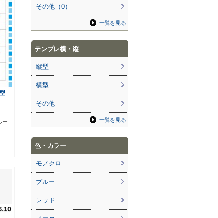
その他（0）
一覧を見る
テンプレ横・縦
縦型
横型
型
その他
一覧を見る
ルー
色・カラー
モノクロ
ブルー
レッド