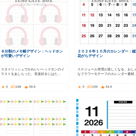
８分割のメモ帳デザイン：ヘッドホン
２０２６年１０月のカレンダー：縦
が可愛いデザイン
花がらデザイン
スタイリッシュでかわいいヘッドホンのイ
スケジュール管理が楽しくなる、おし
ラストをあしらった、音楽好きにはた…
なフラワーモチーフのカレンダー素材
0
168
58.8
0
156
54.6