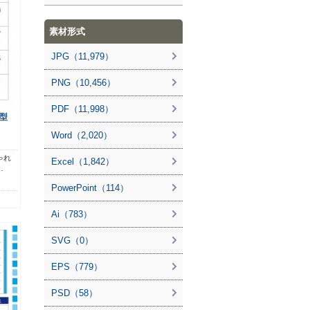
素材形式
JPG（11,979）
PNG（10,456）
PDF（11,998）
型
Word（2,020）
ゃれ
Excel（1,842）
…
PowerPoint（114）
Ai（783）
SVG（0）
EPS（779）
PSD（58）