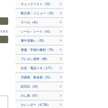
チェックリスト（33）
献立表・メニュー（19）
ラベル（41）
シール・シート（41）
覧を見る
暑中見舞い（20）
便箋・手紙の素材（78）
プレゼン資料（98）
伝言・電話メモ（177）
月謝袋・集金袋（31）
絵日記（16）
のし紙（67）
カレンダー（4,736）