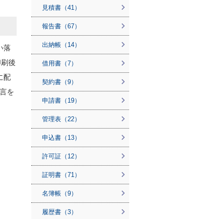
見積書（41）
報告書（67）
出納帳（14）
い落
印刷後
借用書（7）
に配
契約書（9）
言を
申請書（19）
管理表（22）
申込書（13）
許可証（12）
証明書（71）
名簿帳（9）
履歴書（3）