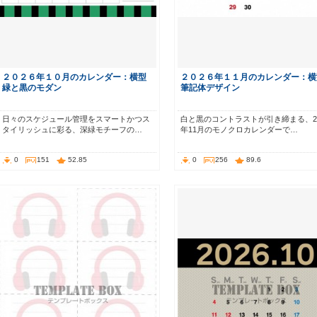
２０２６年１０月のカレンダー：横型
２０２６年１１月のカレンダー：横
緑と黒のモダン
筆記体デザイン
日々のスケジュール管理をスマートかつス
白と黒のコントラストが引き締まる、20
タイリッシュに彩る、深緑モチーフの…
年11月のモノクロカレンダーで…
0
151
52.85
0
256
89.6