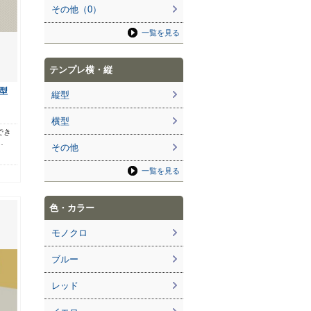
その他（0）
一覧を見る
テンプレ横・縦
型
縦型
横型
でき
…
その他
一覧を見る
色・カラー
モノクロ
ブルー
レッド