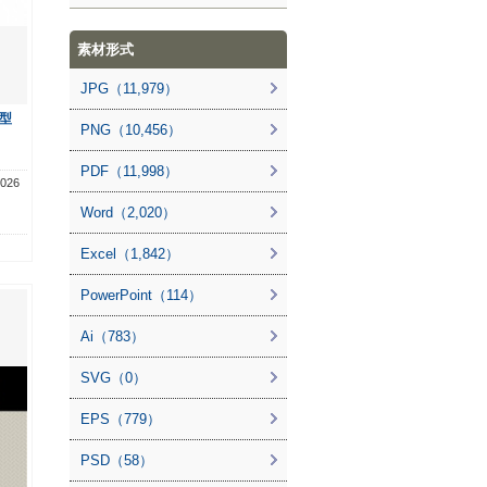
素材形式
JPG（11,979）
型
PNG（10,456）
PDF（11,998）
26
Word（2,020）
Excel（1,842）
PowerPoint（114）
Ai（783）
SVG（0）
EPS（779）
PSD（58）