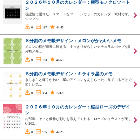
２０２６年１０月のカレンダー：横型モノクロツート
ン
視認性に優れた、スマートなツートンカラーのカレンダー素材です。
シンプル…
0
127
44.45
８分割のメモ帳デザイン：メロンがかわいいメモ
メロンの柄が綺麗に映える、すっきり愛らしいナチュラルポップな8
分割メモ…
0
133
46.55
８分割のメモ帳デザイン：キラキラ星のメモ
きらきらと輝くかわいい星のアイコンをあしらった、見ているだけで
楽しい気…
0
354
123.9
２０２６年１０月のカレンダー：縦型ローズのデザイ
ン
お部屋にそっと優雅な彩りを添えてくれる、ローズのイラストが美し
い202…
0
135
47.25