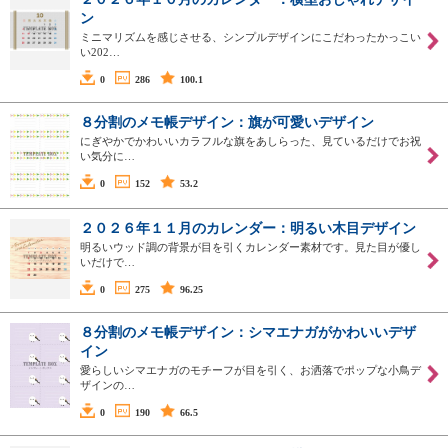
ン
ミニマリズムを感じさせる、シンプルデザインにこだわったかっこい
い202…
0
286
100.1
８分割のメモ帳デザイン：旗が可愛いデザイン
にぎやかでかわいいカラフルな旗をあしらった、見ているだけでお祝
い気分に…
0
152
53.2
２０２６年１１月のカレンダー：明るい木目デザイン
明るいウッド調の背景が目を引くカレンダー素材です。見た目が優し
いだけで…
0
275
96.25
８分割のメモ帳デザイン：シマエナガがかわいいデザ
イン
愛らしいシマエナガのモチーフが目を引く、お洒落でポップな小鳥デ
ザインの…
0
190
66.5