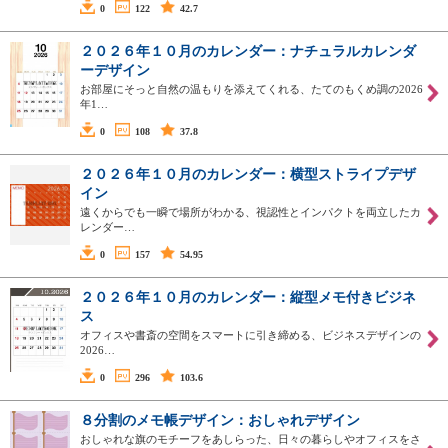
0
122
42.7
２０２６年１０月のカレンダー：ナチュラルカレンダ
ーデザイン
お部屋にそっと自然の温もりを添えてくれる、たてのもくめ調の2026
年1…
0
108
37.8
２０２６年１０月のカレンダー：横型ストライプデザ
イン
遠くからでも一瞬で場所がわかる、視認性とインパクトを両立したカ
レンダー…
0
157
54.95
２０２６年１０月のカレンダー：縦型メモ付きビジネ
ス
オフィスや書斎の空間をスマートに引き締める、ビジネスデザインの
2026…
0
296
103.6
８分割のメモ帳デザイン：おしゃれデザイン
おしゃれな旗のモチーフをあしらった、日々の暮らしやオフィスをさ