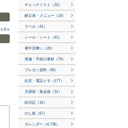
チェックリスト（33）
献立表・メニュー（19）
ラベル（41）
覧を見る
シール・シート（41）
暑中見舞い（20）
便箋・手紙の素材（78）
プレゼン資料（98）
伝言・電話メモ（177）
月謝袋・集金袋（31）
絵日記（16）
のし紙（67）
カレンダー（4,736）