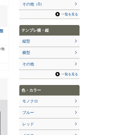
その他（0）
一覧を見る
テンプレ横・縦
型
縦型
が散
横型
その他
一覧を見る
色・カラー
モノクロ
ブルー
レッド