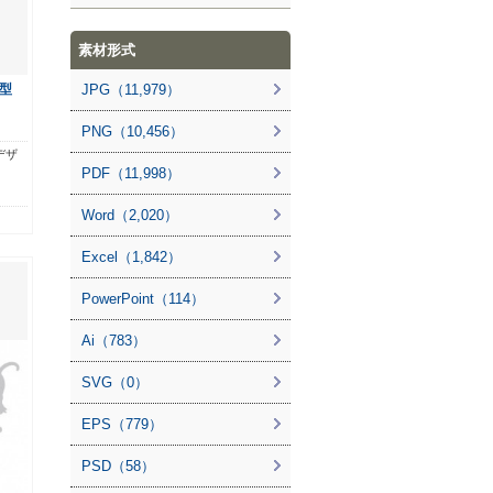
素材形式
型
JPG（11,979）
PNG（10,456）
デザ
PDF（11,998）
Word（2,020）
Excel（1,842）
PowerPoint（114）
Ai（783）
SVG（0）
EPS（779）
PSD（58）