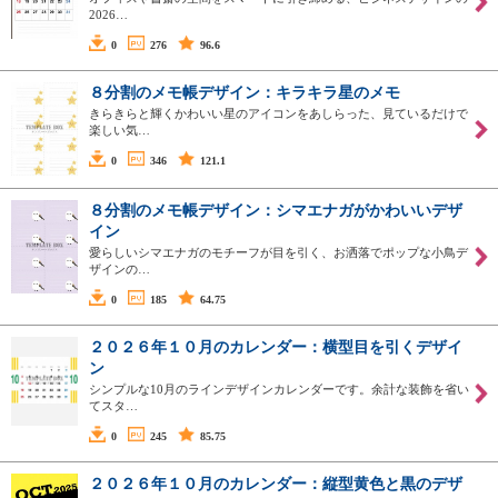
2026…
0
276
96.6
８分割のメモ帳デザイン：キラキラ星のメモ
きらきらと輝くかわいい星のアイコンをあしらった、見ているだけで
楽しい気…
0
346
121.1
８分割のメモ帳デザイン：シマエナガがかわいいデザ
イン
愛らしいシマエナガのモチーフが目を引く、お洒落でポップな小鳥デ
ザインの…
0
185
64.75
２０２６年１０月のカレンダー：横型目を引くデザイ
ン
シンプルな10月のラインデザインカレンダーです。余計な装飾を省い
てスタ…
0
245
85.75
２０２６年１０月のカレンダー：縦型黄色と黒のデザ