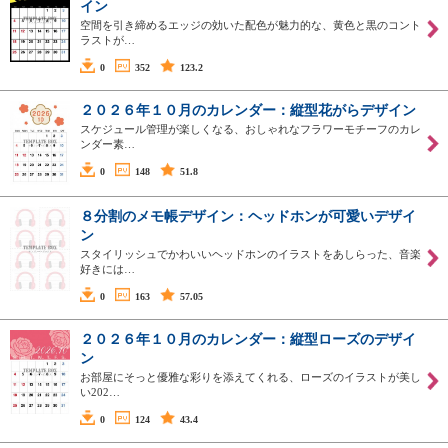
イン
空間を引き締めるエッジの効いた配色が魅力的な、黄色と黒のコント
ラストが…
0
352
123.2
２０２６年１０月のカレンダー：縦型花がらデザイン
スケジュール管理が楽しくなる、おしゃれなフラワーモチーフのカレ
ンダー素…
0
148
51.8
８分割のメモ帳デザイン：ヘッドホンが可愛いデザイ
ン
スタイリッシュでかわいいヘッドホンのイラストをあしらった、音楽
好きには…
0
163
57.05
２０２６年１０月のカレンダー：縦型ローズのデザイ
ン
お部屋にそっと優雅な彩りを添えてくれる、ローズのイラストが美し
い202…
0
124
43.4