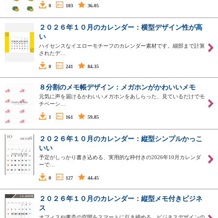
0
103
36.05
２０２６年１０月のカレンダー：横型デザイン性が高
い
ハイセンスなイエローモチーフのカレンダー素材です。細部まで計算
されたデ…
0
241
84.35
８分割のメモ帳デザイン：メガホンがかわいいメモ
元気に声を届けるかわいいメガホンをあしらった、見ているだけでモ
チベーシ…
1
161
59.85
２０２６年１０月のカレンダー：縦型シンプルかっこ
いい
予定がしっかり書き込める、実用的な枠付きの2026年10月カレンダ
ーで…
0
127
44.45
２０２６年１０月のカレンダー：縦型メモ付きビジネ
ス
オフィスや書斎の空間をスマートに引き締める、ビジネスデザインの