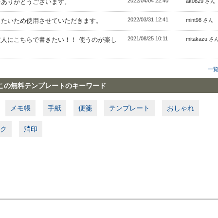
2022/04/04 22:40
をありがとうございます。
ak0829 さん
2022/03/31 12:41
りたいため使用させていただきます。
mint98 さん
2021/08/25 10:11
人にこちらで書きたい！！ 使うのが楽し
mitakazu さ
一
この無料テンプレートのキーワード
メモ帳
手紙
便箋
テンプレート
おしゃれ
ク
消印