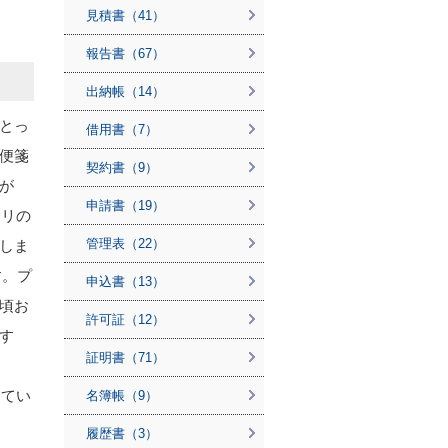
見積書（41）
報告書（67）
出納帳（14）
とっ
借用書（7）
便箋
契約書（9）
が
申請書（19）
タリの
管理表（22）
しま
す。プ
申込書（13）
頃お
許可証（12）
す
証明書（71）
ってい
名簿帳（9）
履歴書（3）