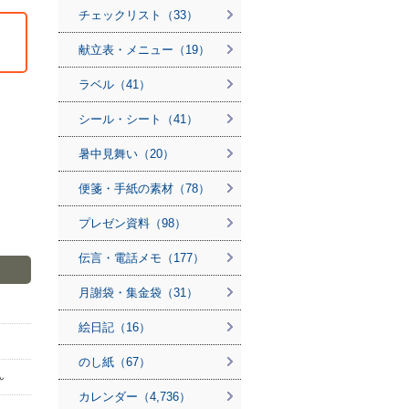
チェックリスト（33）
献立表・メニュー（19）
ラベル（41）
シール・シート（41）
暑中見舞い（20）
便箋・手紙の素材（78）
プレゼン資料（98）
伝言・電話メモ（177）
月謝袋・集金袋（31）
絵日記（16）
ん
のし紙（67）
ん
カレンダー（4,736）