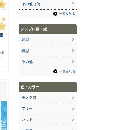
その他（0）
一覧を見る
テンプレ横・縦
星
縦型
横型
をあ
…
その他
一覧を見る
色・カラー
モノクロ
ブルー
レッド