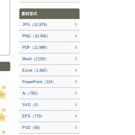
素材形式
JPG（11,979）
PNG（10,456）
PDF（11,998）
Word（2,020）
Excel（1,842）
PowerPoint（114）
Ai（783）
SVG（0）
EPS（779）
PSD（58）