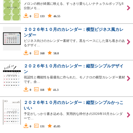
メロンの柄が綺麗に映える、すっきり愛らしいナチュラルポップな8
分割メモ…
0
133
46.55
２０２６年１０月のカレンダー：横型ビジネス風カレ
ンダー
ビジネス向けのカレンダー素材です。黒をベースにした落ち着きのあ
るデザイ…
0
168
58.8
２０２６年１０月のカレンダー：縦型シンプルデザイ
ン
視認性と機能性を最優先に作られた、モノクロの横型カレンダー素材
です。余…
0
118
41.3
２０２６年１０月のカレンダー：縦型シンプルかっこ
いい
予定がしっかり書き込める、実用的な枠付きの2026年10月カレンダ
ーで…
0
131
45.85