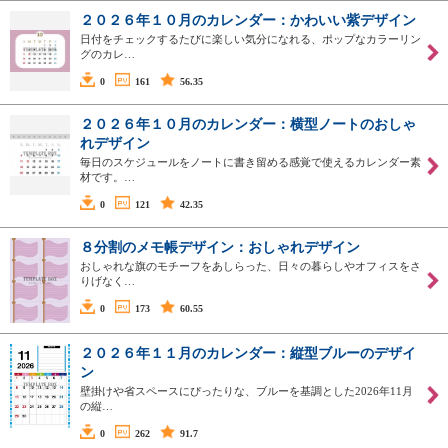
２０２６年１０月のカレンダー：かわいい紫デザイン
日付をチェックするたびに楽しい気分になれる、ポップなカラーリン
グのカレ…
0
161
56.35
２０２６年１０月のカレンダー：横型ノートのおしゃ
れデザイン
毎日のスケジュールをノートに書き留める感覚で使えるカレンダー素
材です。…
0
121
42.35
８分割のメモ帳デザイン：おしゃれデザイン
おしゃれな旗のモチーフをあしらった、日々の暮らしやオフィスをさ
りげなく…
0
173
60.55
２０２６年１１月のカレンダー：縦型ブルーのデザイ
ン
壁掛けや省スペースにぴったりな、ブルーを基調とした2026年11月
の縦…
0
262
91.7