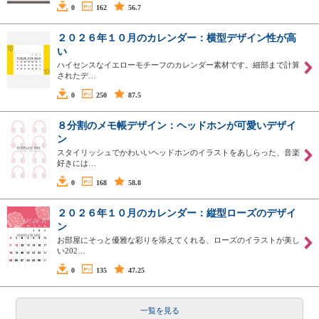
0
162
56.7
２０２６年１０月のカレンダー：横型デザイン性が高
い
ハイセンスなイエローモチーフのカレンダー素材です。細部まで計算
されたデ…
0
250
87.5
８分割のメモ帳デザイン：ヘッドホンが可愛いデザイ
ン
スタイリッシュでかわいいヘッドホンのイラストをあしらった、音楽
好きには…
0
168
58.8
２０２６年１０月のカレンダー：縦型ローズのデザイ
ン
お部屋にそっと優雅な彩りを添えてくれる、ローズのイラストが美し
い202…
0
135
47.25
一覧を見る