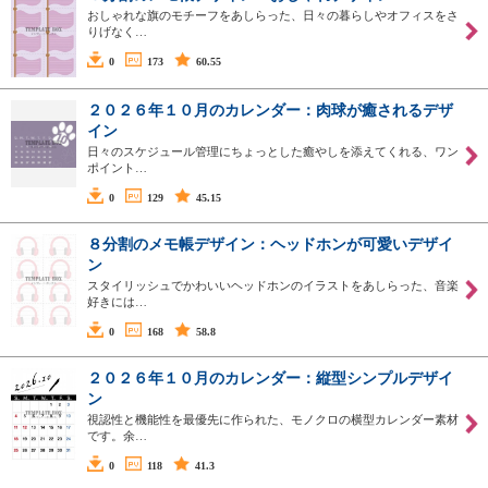
おしゃれな旗のモチーフをあしらった、日々の暮らしやオフィスをさ
りげなく…
0
173
60.55
２０２６年１０月のカレンダー：肉球が癒されるデザ
イン
日々のスケジュール管理にちょっとした癒やしを添えてくれる、ワン
ポイント…
0
129
45.15
８分割のメモ帳デザイン：ヘッドホンが可愛いデザイ
ン
スタイリッシュでかわいいヘッドホンのイラストをあしらった、音楽
好きには…
0
168
58.8
２０２６年１０月のカレンダー：縦型シンプルデザイ
ン
視認性と機能性を最優先に作られた、モノクロの横型カレンダー素材
です。余…
0
118
41.3