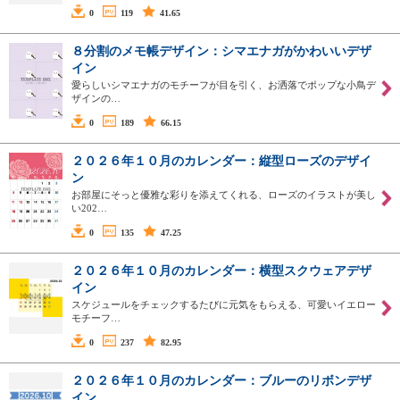
0
119
41.65
８分割のメモ帳デザイン：シマエナガがかわいいデザ
イン
愛らしいシマエナガのモチーフが目を引く、お洒落でポップな小鳥デ
ザインの…
0
189
66.15
２０２６年１０月のカレンダー：縦型ローズのデザイ
ン
お部屋にそっと優雅な彩りを添えてくれる、ローズのイラストが美し
い202…
0
135
47.25
２０２６年１０月のカレンダー：横型スクウェアデザ
イン
スケジュールをチェックするたびに元気をもらえる、可愛いイエロー
モチーフ…
0
237
82.95
２０２６年１０月のカレンダー：ブルーのリボンデザ
イン