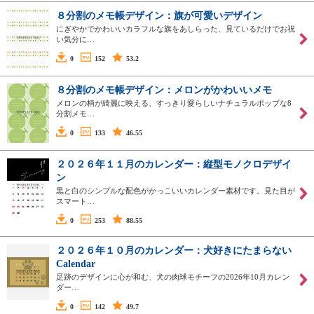
８分割のメモ帳デザイン：旗が可愛いデザイン
にぎやかでかわいいカラフルな旗をあしらった、見ているだけでお祝
い気分に…
0
152
53.2
８分割のメモ帳デザイン：メロンがかわいいメモ
メロンの柄が綺麗に映える、すっきり愛らしいナチュラルポップな8
分割メモ…
0
133
46.55
２０２６年１１月のカレンダー：縦型モノクロデザイ
ン
黒と白のシンプルな配色がかっこいいカレンダー素材です。見た目が
スマート…
0
253
88.55
２０２６年１０月のカレンダー：犬好きにたまらない
Calendar
足跡のデザインに心が和む、犬の肉球モチーフの2026年10月カレン
ダー…
0
142
49.7