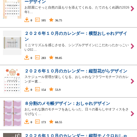
ーデザイン
お部屋にそっと自然の温もりを添えてくれる、たてのもくめ調の2026
年1…
0
105
36.75
２０２６年１０月のカレンダー：横型おしゃれデザイ
ン
ミニマリズムを感じさせる、シンプルデザインにこだわったかっこい
い202…
0
283
99.05
２０２６年１０月のカレンダー：縦型花がらデザイン
スケジュール管理が楽しくなる、おしゃれなフラワーモチーフのカレ
ンダー素…
0
154
53.9
８分割のメモ帳デザイン：おしゃれデザイン
おしゃれな旗のモチーフをあしらった、日々の暮らしやオフィスをさ
りげなく…
0
173
60.55
２０２６年１０月のカレンダー：縦型モノクロおしゃ