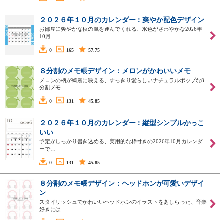
２０２６年１０月のカレンダー：爽やか配色デザイン
お部屋に爽やかな秋の風を運んでくれる、水色がさわやかな2026年
10月…
0
165
57.75
８分割のメモ帳デザイン：メロンがかわいいメモ
メロンの柄が綺麗に映える、すっきり愛らしいナチュラルポップな8
分割メモ…
0
131
45.85
２０２６年１０月のカレンダー：縦型シンプルかっこ
いい
予定がしっかり書き込める、実用的な枠付きの2026年10月カレンダ
ーで…
0
131
45.85
８分割のメモ帳デザイン：ヘッドホンが可愛いデザイ
ン
スタイリッシュでかわいいヘッドホンのイラストをあしらった、音楽
好きには…