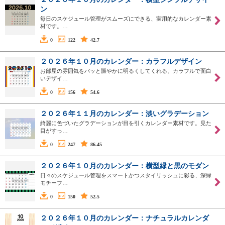
ン
毎日のスケジュール管理がスムーズにできる、実用的なカレンダー素
材です。…
0
122
42.7
２０２６年１０月のカレンダー：カラフルデザイン
お部屋の雰囲気をパッと賑やかに明るくしてくれる、カラフルで面白
いデザイ…
0
156
54.6
２０２６年１１月のカレンダー：淡いグラデーション
綺麗に色づいたグラデーションが目を引くカレンダー素材です。見た
目がすっ…
0
247
86.45
２０２６年１０月のカレンダー：横型緑と黒のモダン
日々のスケジュール管理をスマートかつスタイリッシュに彩る、深緑
モチーフ…
0
150
52.5
２０２６年１０月のカレンダー：ナチュラルカレンダ