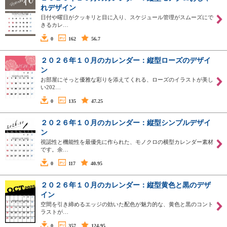
れデザイン
日付や曜日がクッキリと目に入り、スケジュール管理がスムーズにで
きるカレ…
0
162
56.7
２０２６年１０月のカレンダー：縦型ローズのデザイ
ン
お部屋にそっと優雅な彩りを添えてくれる、ローズのイラストが美し
い202…
0
135
47.25
２０２６年１０月のカレンダー：縦型シンプルデザイ
ン
視認性と機能性を最優先に作られた、モノクロの横型カレンダー素材
です。余…
0
117
40.95
２０２６年１０月のカレンダー：縦型黄色と黒のデザ
イン
空間を引き締めるエッジの効いた配色が魅力的な、黄色と黒のコント
ラストが…
0
357
124.95