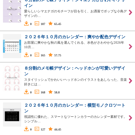
イン
愛らしいシマエナガのモチーフが目を引く、お洒落でポップな小鳥デ
ザインの…
0
187
65.45
２０２６年１０月のカレンダー：爽やか配色デザイン
お部屋に爽やかな秋の風を運んでくれる、水色がさわやかな2026年
10月…
0
165
57.75
８分割のメモ帳デザイン：ヘッドホンが可愛いデザイ
ン
スタイリッシュでかわいいヘッドホンのイラストをあしらった、音楽
好きには…
0
168
58.8
２０２６年１０月のカレンダー：横型モノクロツート
ン
視認性に優れた、スマートなツートンカラーのカレンダー素材です。
シンプル…
0
127
44.45