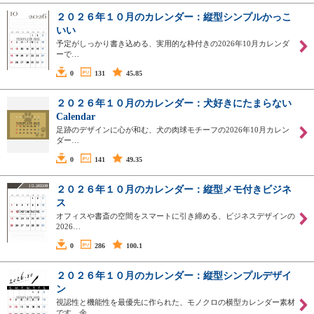
２０２６年１０月のカレンダー：縦型シンプルかっこ
いい
予定がしっかり書き込める、実用的な枠付きの2026年10月カレンダ
ーで…
0
131
45.85
２０２６年１０月のカレンダー：犬好きにたまらない
Calendar
足跡のデザインに心が和む、犬の肉球モチーフの2026年10月カレン
ダー…
0
141
49.35
２０２６年１０月のカレンダー：縦型メモ付きビジネ
ス
オフィスや書斎の空間をスマートに引き締める、ビジネスデザインの
2026…
0
286
100.1
２０２６年１０月のカレンダー：縦型シンプルデザイ
ン
視認性と機能性を最優先に作られた、モノクロの横型カレンダー素材
です。余…