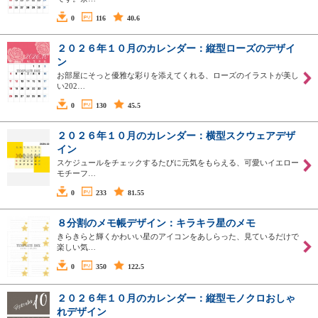
0
116
40.6
２０２６年１０月のカレンダー：縦型ローズのデザイ
ン
お部屋にそっと優雅な彩りを添えてくれる、ローズのイラストが美し
い202…
0
130
45.5
２０２６年１０月のカレンダー：横型スクウェアデザ
イン
スケジュールをチェックするたびに元気をもらえる、可愛いイエロー
モチーフ…
0
233
81.55
８分割のメモ帳デザイン：キラキラ星のメモ
きらきらと輝くかわいい星のアイコンをあしらった、見ているだけで
楽しい気…
0
350
122.5
２０２６年１０月のカレンダー：縦型モノクロおしゃ
れデザイン