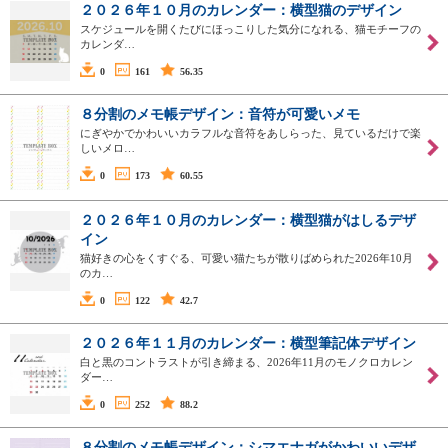
２０２６年１０月のカレンダー：横型猫のデザイン
スケジュールを開くたびにほっこりした気分になれる、猫モチーフの
カレンダ…
0
161
56.35
８分割のメモ帳デザイン：音符が可愛いメモ
にぎやかでかわいいカラフルな音符をあしらった、見ているだけで楽
しいメロ…
0
173
60.55
２０２６年１０月のカレンダー：横型猫がはしるデザ
イン
猫好きの心をくすぐる、可愛い猫たちが散りばめられた2026年10月
のカ…
0
122
42.7
２０２６年１１月のカレンダー：横型筆記体デザイン
白と黒のコントラストが引き締まる、2026年11月のモノクロカレン
ダー…
0
252
88.2
８分割のメモ帳デザイン：シマエナガがかわいいデザ