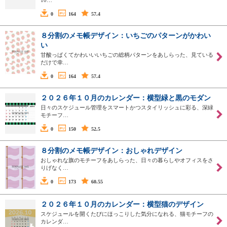
10…
0
164
57.4
８分割のメモ帳デザイン：いちごのパターンがかわい
い
甘酸っぱくてかわいいいちごの総柄パターンをあしらった、見ている
だけで幸…
0
164
57.4
２０２６年１０月のカレンダー：横型緑と黒のモダン
日々のスケジュール管理をスマートかつスタイリッシュに彩る、深緑
モチーフ…
0
150
52.5
８分割のメモ帳デザイン：おしゃれデザイン
おしゃれな旗のモチーフをあしらった、日々の暮らしやオフィスをさ
りげなく…
0
173
60.55
２０２６年１０月のカレンダー：横型猫のデザイン
スケジュールを開くたびにほっこりした気分になれる、猫モチーフの
カレンダ…