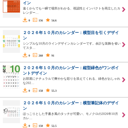
イン
遠くからでも一瞬で場所がわかる、視認性とインパクトを両立したカ
レンダー…
0
156
54.6
２０２６年１０月のカレンダー：横型目を引くデザイ
ン
シンプルな10月のラインデザインカレンダーです。余計な装飾を省い
てスタ…
0
260
91
２０２６年１０月のカレンダー：縦型緑色がワンポイ
ントデザイン
お部屋にナチュラルで爽やかな彩りを添えてくれる、緑色がおしゃれ
な202…
0
158
55.3
２０２６年１０月のカレンダー：横型筆記体のデザイ
ン
ほっこりとした手書き風のタッチが可愛い、モノクロの2026年10月
カレ…
0
150
52.5