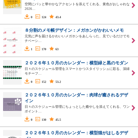
空間にパッと華やかなアクセントを添えてくれる、黄色がおしゃれな
2026…
0
124
43.4
８分割のメモ帳デザイン：メガホンがかわいいメモ
元気に声を届けるかわいいメガホンをあしらった、見ているだけでモ
チベーシ…
1
170
63
２０２６年１０月のカレンダー：横型緑と黒のモダン
日々のスケジュール管理をスマートかつスタイリッシュに彩る、深緑
モチーフ…
0
152
53.2
２０２６年１０月のカレンダー：肉球が癒されるデザ
イン
日々のスケジュール管理にちょっとした癒やしを添えてくれる、ワン
ポイント…
0
130
45.5
２０２６年１０月のカレンダー：横型猫がはしるデザ