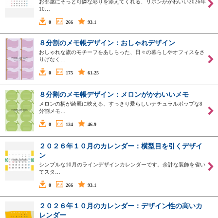
お部屋にそっと可憐な彩りを添えてくれる、リボンがかわいい2026年
10…
0
266
93.1
８分割のメモ帳デザイン：おしゃれデザイン
おしゃれな旗のモチーフをあしらった、日々の暮らしやオフィスをさ
りげなく…
0
175
61.25
８分割のメモ帳デザイン：メロンがかわいいメモ
メロンの柄が綺麗に映える、すっきり愛らしいナチュラルポップな8
分割メモ…
0
134
46.9
２０２６年１０月のカレンダー：横型目を引くデザイ
ン
シンプルな10月のラインデザインカレンダーです。余計な装飾を省い
てスタ…
0
266
93.1
２０２６年１０月のカレンダー：デザイン性の高いカ
レンダー