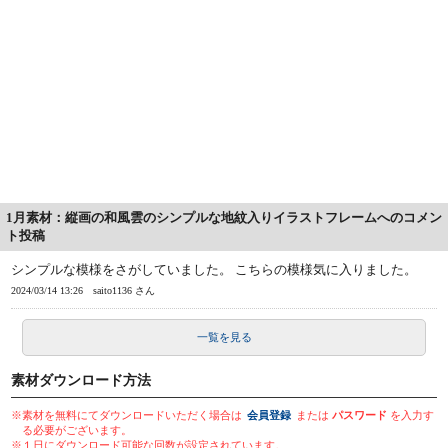
1月素材：縦画の和風雲のシンプルな地紋入りイラストフレームへのコメン
ト投稿
シンプルな模様をさがしていました。 こちらの模様気に入りました。
2024/03/14 13:26
saito1136 さん
一覧を見る
素材ダウンロード方法
※素材を無料にてダウンロードいただく場合は
会員登録
または
パスワード
を入力す
る必要がございます。
※１日にダウンロード可能な回数が設定されています。