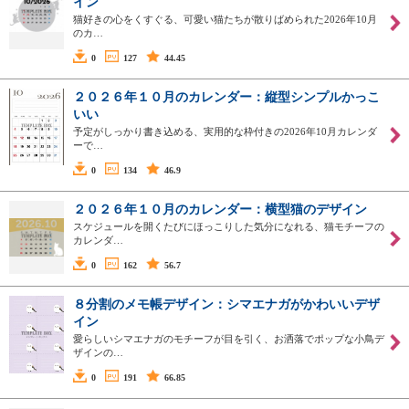
イン
猫好きの心をくすぐる、可愛い猫たちが散りばめられた2026年10月
のカ…
0
127
44.45
２０２６年１０月のカレンダー：縦型シンプルかっこ
いい
予定がしっかり書き込める、実用的な枠付きの2026年10月カレンダ
ーで…
0
134
46.9
２０２６年１０月のカレンダー：横型猫のデザイン
スケジュールを開くたびにほっこりした気分になれる、猫モチーフの
カレンダ…
0
162
56.7
８分割のメモ帳デザイン：シマエナガがかわいいデザ
イン
愛らしいシマエナガのモチーフが目を引く、お洒落でポップな小鳥デ
ザインの…
0
191
66.85