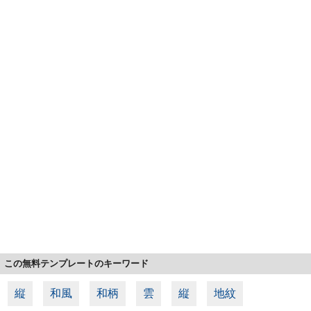
この無料テンプレートのキーワード
縦
和風
和柄
雲
縦
地紋