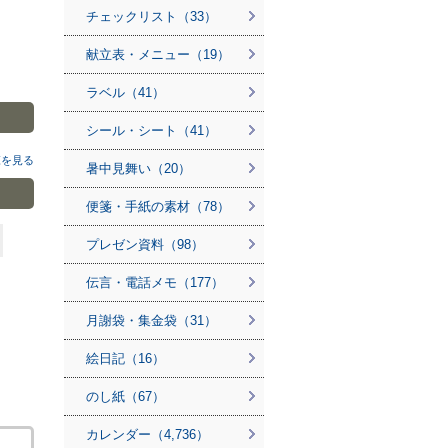
チェックリスト（33）
献立表・メニュー（19）
ラベル（41）
シール・シート（41）
覧を見る
暑中見舞い（20）
便箋・手紙の素材（78）
プレゼン資料（98）
伝言・電話メモ（177）
月謝袋・集金袋（31）
絵日記（16）
のし紙（67）
カレンダー（4,736）