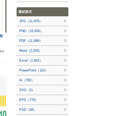
素材形式
JPG（11,979）
PNG（10,456）
型
PDF（11,998）
Word（2,020）
枠付
Excel（1,842）
PowerPoint（114）
Ai（783）
SVG（0）
EPS（779）
PSD（58）