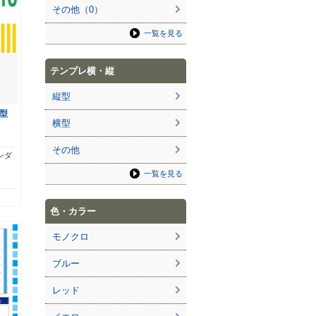
その他（0）
一覧を見る
テンプレ横・縦
縦型
型
横型
その他
ンダ
一覧を見る
色・カラー
モノクロ
ブルー
レッド