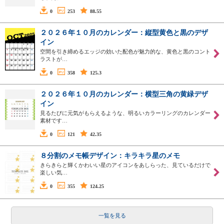
0
253
88.55
２０２６年１０月のカレンダー：縦型黄色と黒のデザ
イン
空間を引き締めるエッジの効いた配色が魅力的な、黄色と黒のコント
ラストが…
0
358
125.3
２０２６年１０月のカレンダー：横型三角の黄緑デザ
イン
見るたびに元気がもらえるような、明るいカラーリングのカレンダー
素材です…
0
121
42.35
８分割のメモ帳デザイン：キラキラ星のメモ
きらきらと輝くかわいい星のアイコンをあしらった、見ているだけで
楽しい気…
0
355
124.25
一覧を見る