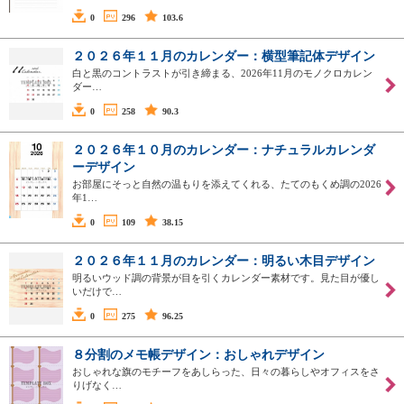
0
296
103.6
２０２６年１１月のカレンダー：横型筆記体デザイン
白と黒のコントラストが引き締まる、2026年11月のモノクロカレン
ダー…
0
258
90.3
２０２６年１０月のカレンダー：ナチュラルカレンダ
ーデザイン
お部屋にそっと自然の温もりを添えてくれる、たてのもくめ調の2026
年1…
0
109
38.15
２０２６年１１月のカレンダー：明るい木目デザイン
明るいウッド調の背景が目を引くカレンダー素材です。見た目が優し
いだけで…
0
275
96.25
８分割のメモ帳デザイン：おしゃれデザイン
おしゃれな旗のモチーフをあしらった、日々の暮らしやオフィスをさ
りげなく…