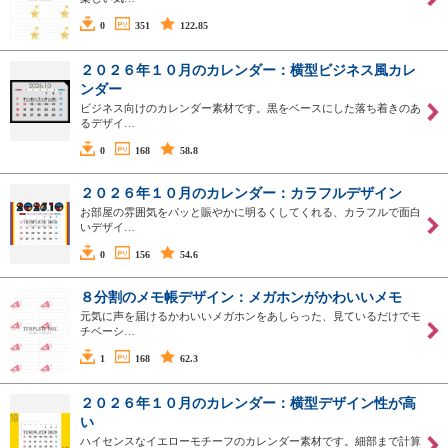
0
351
122.85
２０２６年１０月のカレンダー：横型ビジネス風カレ
ンダー
ビジネス向けのカレンダー素材です。黒をベースにした落ち着きのあ
るデザイ…
0
168
58.8
２０２６年１０月のカレンダー：カラフルデザイン
お部屋の雰囲気をパッと賑やかに明るくしてくれる、カラフルで面白
いデザイ…
0
156
54.6
８分割のメモ帳デザイン：メガホンがかわいいメモ
元気に声を届けるかわいいメガホンをあしらった、見ているだけでモ
チベーシ…
1
168
62.3
２０２６年１０月のカレンダー：横型デザイン性が高
い
ハイセンスなイエローモチーフのカレンダー素材です。細部まで計算