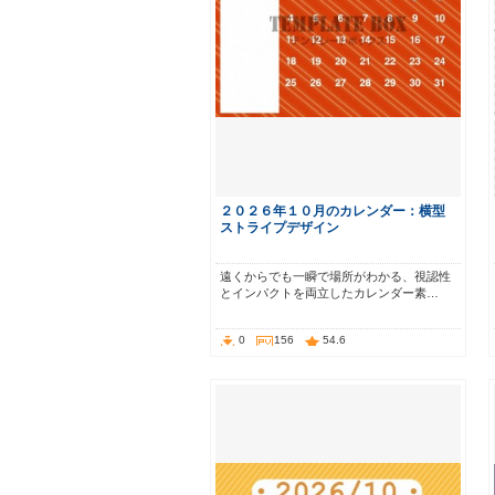
２０２６年１０月のカレンダー：横型
ストライプデザイン
遠くからでも一瞬で場所がわかる、視認性
とインパクトを両立したカレンダー素…
0
156
54.6