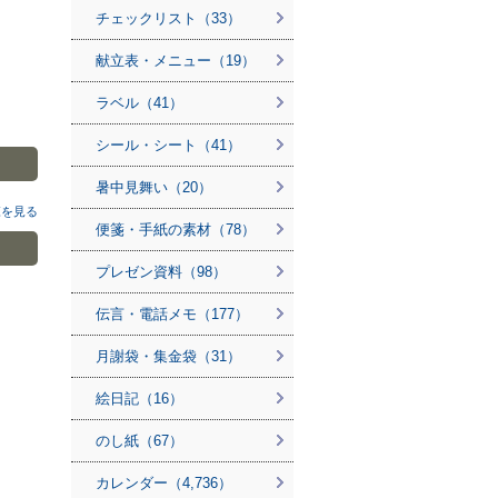
チェックリスト（33）
献立表・メニュー（19）
ラベル（41）
シール・シート（41）
暑中見舞い（20）
覧を見る
便箋・手紙の素材（78）
プレゼン資料（98）
伝言・電話メモ（177）
月謝袋・集金袋（31）
絵日記（16）
のし紙（67）
カレンダー（4,736）