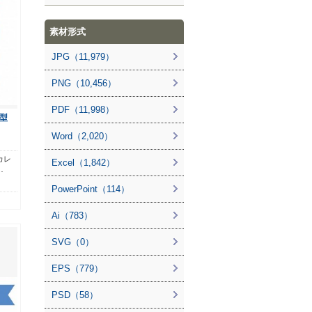
素材形式
JPG（11,979）
PNG（10,456）
PDF（11,998）
型
Word（2,020）
カレ
Excel（1,842）
…
PowerPoint（114）
Ai（783）
SVG（0）
EPS（779）
PSD（58）