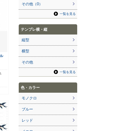
その他（0）
一覧を見る
テンプレ横・縦
縦型
横型
ル
その他
一覧を見る
れ
色・カラー
モノクロ
ブルー
レッド