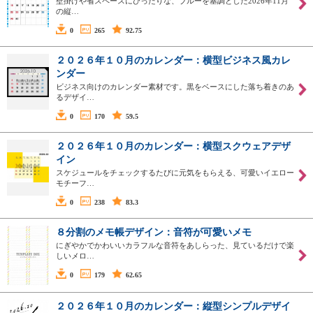
壁掛けや省スペースにぴったりな、ブルーを基調とした2026年11月
の縦…
0
265
92.75
２０２６年１０月のカレンダー：横型ビジネス風カレ
ンダー
ビジネス向けのカレンダー素材です。黒をベースにした落ち着きのあ
るデザイ…
0
170
59.5
２０２６年１０月のカレンダー：横型スクウェアデザ
イン
スケジュールをチェックするたびに元気をもらえる、可愛いイエロー
モチーフ…
0
238
83.3
８分割のメモ帳デザイン：音符が可愛いメモ
にぎやかでかわいいカラフルな音符をあしらった、見ているだけで楽
しいメロ…
0
179
62.65
２０２６年１０月のカレンダー：縦型シンプルデザイ