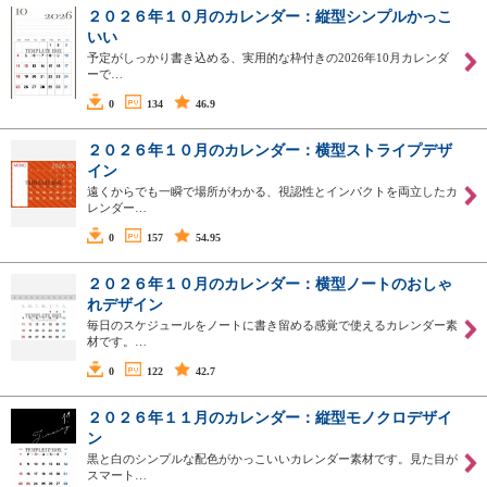
２０２６年１０月のカレンダー：縦型シンプルかっこ
いい
予定がしっかり書き込める、実用的な枠付きの2026年10月カレンダ
ーで…
0
134
46.9
２０２６年１０月のカレンダー：横型ストライプデザ
イン
遠くからでも一瞬で場所がわかる、視認性とインパクトを両立したカ
レンダー…
0
157
54.95
２０２６年１０月のカレンダー：横型ノートのおしゃ
れデザイン
毎日のスケジュールをノートに書き留める感覚で使えるカレンダー素
材です。…
0
122
42.7
２０２６年１１月のカレンダー：縦型モノクロデザイ
ン
黒と白のシンプルな配色がかっこいいカレンダー素材です。見た目が
スマート…