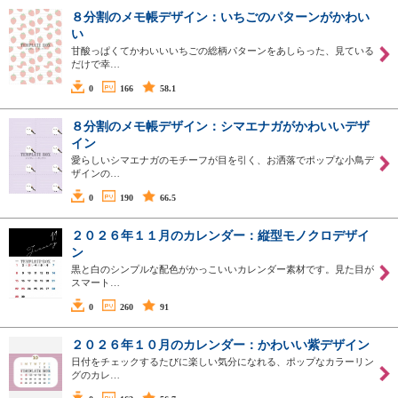
８分割のメモ帳デザイン：いちごのパターンがかわい
い
甘酸っぱくてかわいいいちごの総柄パターンをあしらった、見ている
だけで幸…
0
166
58.1
８分割のメモ帳デザイン：シマエナガがかわいいデザ
イン
愛らしいシマエナガのモチーフが目を引く、お洒落でポップな小鳥デ
ザインの…
0
190
66.5
２０２６年１１月のカレンダー：縦型モノクロデザイ
ン
黒と白のシンプルな配色がかっこいいカレンダー素材です。見た目が
スマート…
0
260
91
２０２６年１０月のカレンダー：かわいい紫デザイン
日付をチェックするたびに楽しい気分になれる、ポップなカラーリン
グのカレ…