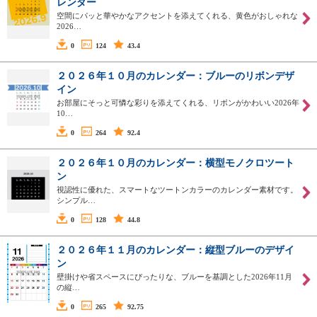
レンダー
空間にパッと華やかなアクセントを添えてくれる、黄色がおしゃれな
2026…
0
124
43.4
２０２６年１０月のカレンダー：ブルーのリボンデザ
イン
お部屋にそっと可憐な彩りを添えてくれる、リボンがかわいい2026年
10…
0
264
92.4
２０２６年１０月のカレンダー：横型モノクロツート
ン
視認性に優れた、スマートなツートンカラーのカレンダー素材です。
シンプル…
0
128
44.8
２０２６年１１月のカレンダー：縦型ブルーのデザイ
ン
壁掛けや省スペースにぴったりな、ブルーを基調とした2026年11月
の縦…
0
265
92.75