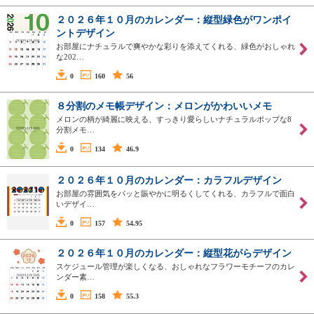
２０２６年１０月のカレンダー：縦型緑色がワンポイ
ントデザイン
お部屋にナチュラルで爽やかな彩りを添えてくれる、緑色がおしゃれ
な202…
0
160
56
８分割のメモ帳デザイン：メロンがかわいいメモ
メロンの柄が綺麗に映える、すっきり愛らしいナチュラルポップな8
分割メモ…
0
134
46.9
２０２６年１０月のカレンダー：カラフルデザイン
お部屋の雰囲気をパッと賑やかに明るくしてくれる、カラフルで面白
いデザイ…
0
157
54.95
２０２６年１０月のカレンダー：縦型花がらデザイン
スケジュール管理が楽しくなる、おしゃれなフラワーモチーフのカレ
ンダー素…
0
158
55.3