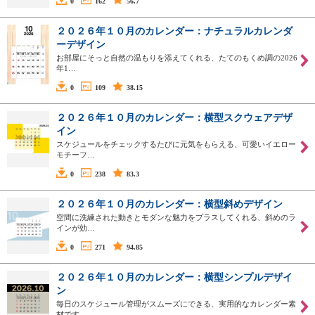
0
162
56.7
２０２６年１０月のカレンダー：ナチュラルカレンダ
ーデザイン
お部屋にそっと自然の温もりを添えてくれる、たてのもくめ調の2026
年1…
0
109
38.15
２０２６年１０月のカレンダー：横型スクウェアデザ
イン
スケジュールをチェックするたびに元気をもらえる、可愛いイエロー
モチーフ…
0
238
83.3
２０２６年１０月のカレンダー：横型斜めデザイン
空間に洗練された動きとモダンな魅力をプラスしてくれる、斜めのラ
インが効…
0
271
94.85
２０２６年１０月のカレンダー：横型シンプルデザイ
ン
毎日のスケジュール管理がスムーズにできる、実用的なカレンダー素
材です。…