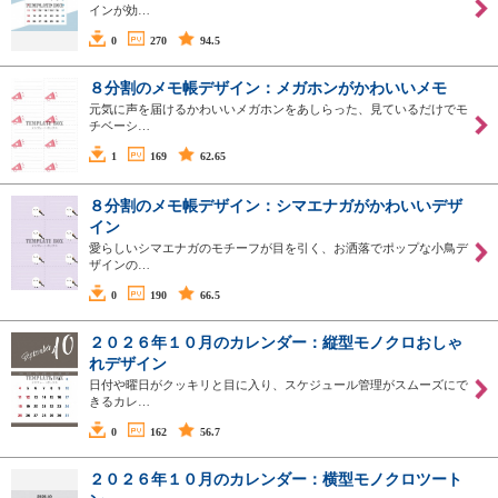
インが効…
0
270
94.5
８分割のメモ帳デザイン：メガホンがかわいいメモ
元気に声を届けるかわいいメガホンをあしらった、見ているだけでモ
チベーシ…
1
169
62.65
８分割のメモ帳デザイン：シマエナガがかわいいデザ
イン
愛らしいシマエナガのモチーフが目を引く、お洒落でポップな小鳥デ
ザインの…
0
190
66.5
２０２６年１０月のカレンダー：縦型モノクロおしゃ
れデザイン
日付や曜日がクッキリと目に入り、スケジュール管理がスムーズにで
きるカレ…
0
162
56.7
２０２６年１０月のカレンダー：横型モノクロツート