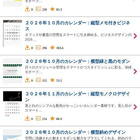
モチーフ…
0
238
83.3
２０２６年１０月のカレンダー：縦型メモ付きビジネ
ス
オフィスや書斎の空間をスマートに引き締める、ビジネスデザインの
2026…
0
296
103.6
２０２６年１０月のカレンダー：横型緑と黒のモダン
日々のスケジュール管理をスマートかつスタイリッシュに彩る、深緑
モチーフ…
0
152
53.2
２０２６年１１月のカレンダー：縦型モノクロデザイ
ン
黒と白のシンプルな配色がかっこいいカレンダー素材です。見た目が
スマート…
0
254
88.9
２０２６年１０月のカレンダー：横型斜めデザイン
空間に洗練された動きとモダンな魅力をプラスしてくれる、斜めのラ