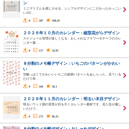
ン
ミニマリズムを感じさせる、シンプルデザインにこだわったかっこい
い202…
0
287
100.45
２０２６年１０月のカレンダー：縦型花がらデザイン
スケジュール管理が楽しくなる、おしゃれなフラワーモチーフのカレ
ンダー素…
0
157
54.95
８分割のメモ帳デザイン：いちごのパターンがかわい
い
甘酸っぱくてかわいいいちごの総柄パターンをあしらった、見ている
だけで幸…
0
166
58.1
２０２６年１１月のカレンダー：明るい木目デザイン
明るいウッド調の背景が目を引くカレンダー素材です。見た目が優し
いだけで…
0
275
96.25
８分割のメモ帳デザイン：おしゃれデザイン