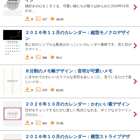
イン
猫好きの心をくすぐる、可愛い猫たちが散りばめられた2026年10月
のカ…
0
127
44.45
２０２６年１１月のカレンダー：縦型モノクロデザイ
ン
黒と白のシンプルな配色がかっこいいカレンダー素材です。見た目が
スマート…
0
266
93.1
８分割のメモ帳デザイン：音符が可愛いメモ
にぎやかでかわいいカラフルな音符をあしらった、見ているだけで楽
しいメロ…
0
179
62.65
２０２６年１０月のカレンダー：かわいい紫デザイン
日付をチェックするたびに楽しい気分になれる、ポップなカラーリン
グのカレ…
0
163
57.05
２０２６年１０月のカレンダー：横型ストライプデザ