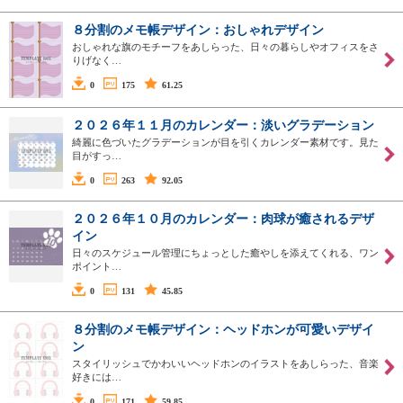
８分割のメモ帳デザイン：おしゃれデザイン
おしゃれな旗のモチーフをあしらった、日々の暮らしやオフィスをさ
りげなく…
0
175
61.25
２０２６年１１月のカレンダー：淡いグラデーション
綺麗に色づいたグラデーションが目を引くカレンダー素材です。見た
目がすっ…
0
263
92.05
２０２６年１０月のカレンダー：肉球が癒されるデザ
イン
日々のスケジュール管理にちょっとした癒やしを添えてくれる、ワン
ポイント…
0
131
45.85
８分割のメモ帳デザイン：ヘッドホンが可愛いデザイ
ン
スタイリッシュでかわいいヘッドホンのイラストをあしらった、音楽
好きには…
0
171
59.85