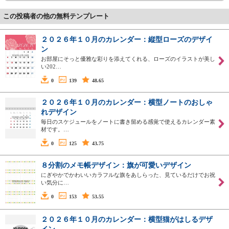
この投稿者の他の無料テンプレート
２０２６年１０月のカレンダー：縦型ローズのデザイ
ン
お部屋にそっと優雅な彩りを添えてくれる、ローズのイラストが美し
い202…
0
139
48.65
２０２６年１０月のカレンダー：横型ノートのおしゃ
れデザイン
毎日のスケジュールをノートに書き留める感覚で使えるカレンダー素
材です。…
0
125
43.75
８分割のメモ帳デザイン：旗が可愛いデザイン
にぎやかでかわいいカラフルな旗をあしらった、見ているだけでお祝
い気分に…
0
153
53.55
２０２６年１０月のカレンダー：横型猫がはしるデザ