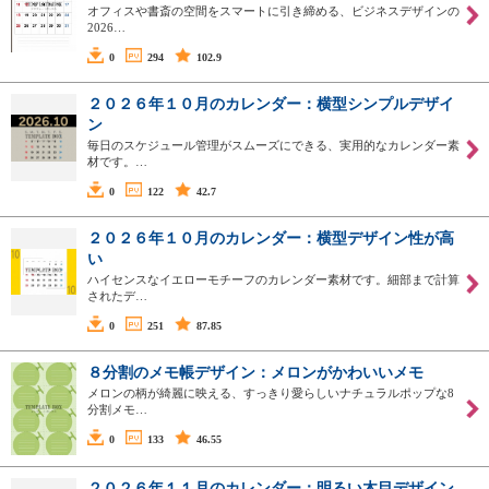
オフィスや書斎の空間をスマートに引き締める、ビジネスデザインの
2026…
0
294
102.9
２０２６年１０月のカレンダー：横型シンプルデザイ
ン
毎日のスケジュール管理がスムーズにできる、実用的なカレンダー素
材です。…
0
122
42.7
２０２６年１０月のカレンダー：横型デザイン性が高
い
ハイセンスなイエローモチーフのカレンダー素材です。細部まで計算
されたデ…
0
251
87.85
８分割のメモ帳デザイン：メロンがかわいいメモ
メロンの柄が綺麗に映える、すっきり愛らしいナチュラルポップな8
分割メモ…
0
133
46.55
２０２６年１１月のカレンダー：明るい木目デザイン