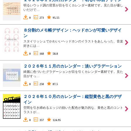
明るいウッド調の背景が目を引くカレンダー素材です。見た目が優し
いだけで…
0
273
95.55
８分割のメモ帳デザイン：ヘッドホンが可愛いデザイ
ン
スタイリッシュでかわいいヘッドホンのイラストをあしらった、音楽
好きには…
0
168
58.8
２０２６年１１月のカレンダー：淡いグラデーション
綺麗に色づいたグラデーションが目を引くカレンダー素材です。見た
目がすっ…
0
250
87.5
２０２６年１０月のカレンダー：縦型黄色と黒のデザ
イン
空間を引き締めるエッジの効いた配色が魅力的な、黄色と黒のコント
ラストが…
0
357
124.95