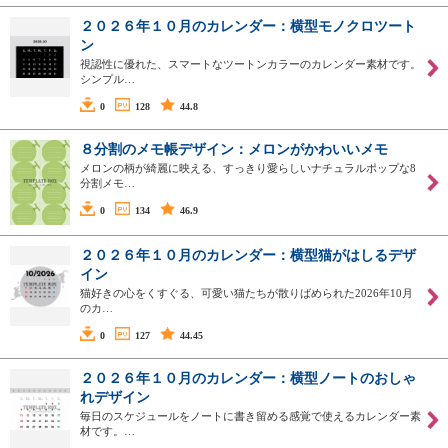
２０２６年１０月のカレンダー：横型モノクロツート
ン
視認性に優れた、スマートなツートンカラーのカレンダー素材です。
シンプル…
0
128
44.8
８分割のメモ帳デザイン：メロンがかわいいメモ
メロンの柄が綺麗に映える、すっきり愛らしいナチュラルポップな8
分割メモ…
0
134
46.9
２０２６年１０月のカレンダー：横型猫がはしるデザ
イン
猫好きの心をくすぐる、可愛い猫たちが散りばめられた2026年10月
のカ…
0
127
44.45
２０２６年１０月のカレンダー：横型ノートのおしゃ
れデザイン
毎日のスケジュールをノートに書き留める感覚で使えるカレンダー素
材です。…