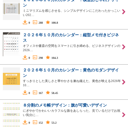
ン
ミニマリズムを感じさせる、シンプルデザインにこだわったかっこい
い202…
0
288
100.8
２０２６年１０月のカレンダー：縦型メモ付きビジネ
ス
オフィスや書斎の空間をスマートに引き締める、ビジネスデザインの
2026…
0
298
104.3
２０２６年１０月のカレンダー：黄色のモダンデザイ
ン
すっきりとした美しさと華やかさを兼ね備えた、黄色が映える2026年
10…
0
167
58.45
８分割のメモ帳デザイン：旗が可愛いデザイン
にぎやかでかわいいカラフルな旗をあしらった、見ているだけでお祝
い気分に…
0
152
53.2