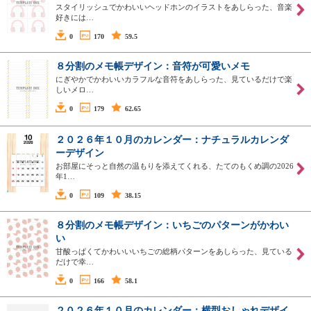
スタイリッシュでかわいいヘッドホンのイラストをあしらった、音楽
好きには…
0
170
59.5
８分割のメモ帳デザイン：音符が可愛いメモ
にぎやかでかわいいカラフルな音符をあしらった、見ているだけで楽
しいメロ…
0
179
62.65
２０２６年１０月のカレンダー：ナチュラルカレンダ
ーデザイン
お部屋にそっと自然の温もりを添えてくれる、たてのもくめ調の2026
年1…
0
109
38.15
８分割のメモ帳デザイン：いちごのパターンがかわい
い
甘酸っぱくてかわいいいちごの総柄パターンをあしらった、見ている
だけで幸…
0
166
58.1
２０２６年１０月のカレンダー：横型おしゃれデザイ