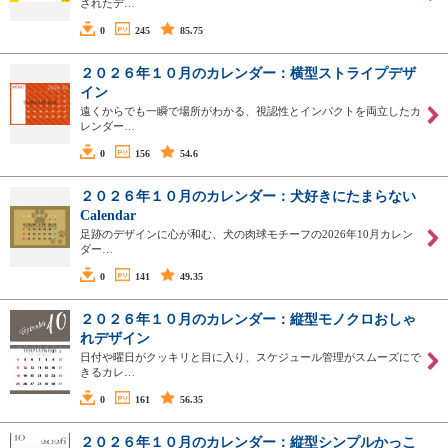
されたデ…
0
245
85.75
２０２６年１０月のカレンダー：横型ストライプデザ
イン
遠くからでも一瞬で場所がわかる、視認性とインパクトを両立したカ
レンダー…
0
156
54.6
２０２６年１０月のカレンダー：犬好きにたまらない
Calendar
足跡のデザインに心が和む、犬の肉球モチーフの2026年10月カレン
ダー…
0
141
49.35
２０２６年１０月のカレンダー：縦型モノクロおしゃ
れデザイン
日付や曜日がクッキリと目に入り、スケジュール管理がスムーズにで
きるカレ…
0
161
56.35
２０２６年１０月のカレンダー：縦型シンプルかっこ