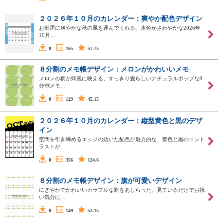
２０２６年１０月のカレンダー：爽やか配色デザイン
お部屋に爽やかな秋の風を運んでくれる、水色がさわやかな2026年
10月…
0
165
57.75
８分割のメモ帳デザイン：メロンがかわいいメモ
メロンの柄が綺麗に映える、すっきり愛らしいナチュラルポップな8
分割メモ…
0
129
45.15
２０２６年１０月のカレンダー：縦型黄色と黒のデザ
イン
空間を引き締めるエッジの効いた配色が魅力的な、黄色と黒のコント
ラストが…
0
356
124.6
８分割のメモ帳デザイン：旗が可愛いデザイン
にぎやかでかわいいカラフルな旗をあしらった、見ているだけでお祝
い気分に…
0
149
52.15