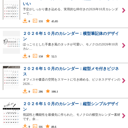
いい
予定がしっかり書き込める、実用的な枠付きの2026年10月カレンダ
ーで…
0
131
45.85
２０２６年１０月のカレンダー：横型筆記体のデザイ
ン
ほっこりとした手書き風のタッチが可愛い、モノクロの2026年10月
カレ…
0
150
52.5
２０２６年１０月のカレンダー：縦型メモ付きビジネ
ス
オフィスや書斎の空間をスマートに引き締める、ビジネスデザインの
2026…
0
286
100.1
２０２６年１０月のカレンダー：縦型シンプルデザイ
ン
視認性と機能性を最優先に作られた、モノクロの横型カレンダー素材
です。余…
0
116
40.6