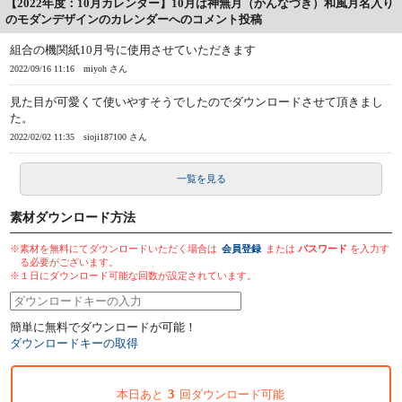
【2022年度：10月カレンダー】10月は神無月（かんなづき）和風月名入り
のモダンデザインのカレンダーへのコメント投稿
組合の機関紙10月号に使用させていただきます
2022/09/16 11:16
miyoh さん
見た目が可愛くて使いやすそうでしたのでダウンロードさせて頂きまし
た。
2022/02/02 11:35
sioji187100 さん
一覧を見る
素材ダウンロード方法
※素材を無料にてダウンロードいただく場合は
会員登録
または
パスワード
を入力す
る必要がございます。
※１日にダウンロード可能な回数が設定されています。
簡単に無料でダウンロードが可能！
ダウンロードキーの取得
3
本日あと
回ダウンロード可能