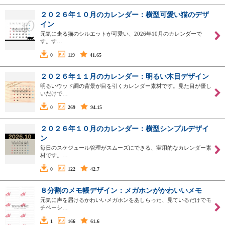
２０２６年１０月のカレンダー：横型可愛い猫のデザ
イン
元気に走る猫のシルエットが可愛い、2026年10月のカレンダーで
す。す…
0
119
41.65
２０２６年１１月のカレンダー：明るい木目デザイン
明るいウッド調の背景が目を引くカレンダー素材です。見た目が優し
いだけで…
0
269
94.15
２０２６年１０月のカレンダー：横型シンプルデザイ
ン
毎日のスケジュール管理がスムーズにできる、実用的なカレンダー素
材です。…
0
122
42.7
８分割のメモ帳デザイン：メガホンがかわいいメモ
元気に声を届けるかわいいメガホンをあしらった、見ているだけでモ
チベーシ…
1
166
61.6