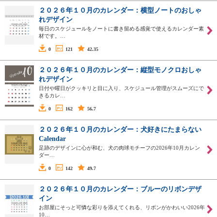
２０２６年１０月のカレンダー：横型ノートのおしゃ
れデザイン
毎日のスケジュールをノートに書き留める感覚で使えるカレンダー素
材です。…
0
121
42.35
２０２６年１０月のカレンダー：縦型モノクロおしゃ
れデザイン
日付や曜日がクッキリと目に入り、スケジュール管理がスムーズにで
きるカレ…
0
162
56.7
２０２６年１０月のカレンダー：犬好きにたまらない
Calendar
足跡のデザインに心が和む、犬の肉球モチーフの2026年10月カレン
ダー…
0
142
49.7
２０２６年１０月のカレンダー：ブルーのリボンデザ
イン
お部屋にそっと可憐な彩りを添えてくれる、リボンがかわいい2026年
10…