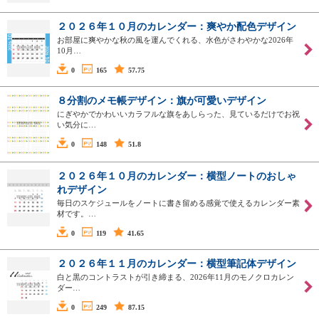
２０２６年１０月のカレンダー：爽やか配色デザイン
お部屋に爽やかな秋の風を運んでくれる、水色がさわやかな2026年
10月…
0
165
57.75
８分割のメモ帳デザイン：旗が可愛いデザイン
にぎやかでかわいいカラフルな旗をあしらった、見ているだけでお祝
い気分に…
0
148
51.8
２０２６年１０月のカレンダー：横型ノートのおしゃ
れデザイン
毎日のスケジュールをノートに書き留める感覚で使えるカレンダー素
材です。…
0
119
41.65
２０２６年１１月のカレンダー：横型筆記体デザイン
白と黒のコントラストが引き締まる、2026年11月のモノクロカレン
ダー…
0
249
87.15