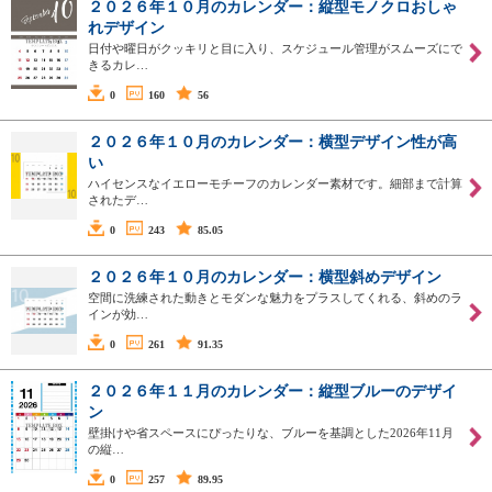
２０２６年１０月のカレンダー：縦型モノクロおしゃ
れデザイン
日付や曜日がクッキリと目に入り、スケジュール管理がスムーズにで
きるカレ…
0
160
56
２０２６年１０月のカレンダー：横型デザイン性が高
い
ハイセンスなイエローモチーフのカレンダー素材です。細部まで計算
されたデ…
0
243
85.05
２０２６年１０月のカレンダー：横型斜めデザイン
空間に洗練された動きとモダンな魅力をプラスしてくれる、斜めのラ
インが効…
0
261
91.35
２０２６年１１月のカレンダー：縦型ブルーのデザイ
ン
壁掛けや省スペースにぴったりな、ブルーを基調とした2026年11月
の縦…
0
257
89.95