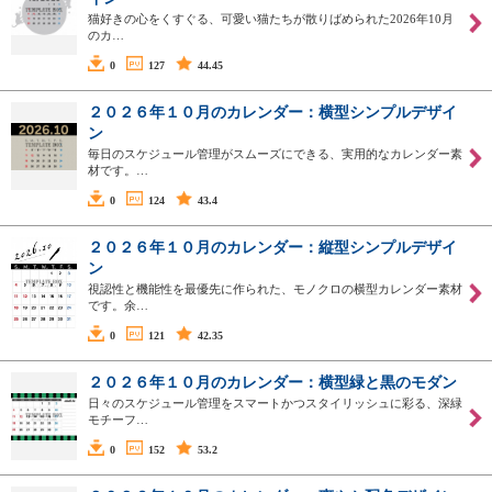
猫好きの心をくすぐる、可愛い猫たちが散りばめられた2026年10月
のカ…
0
127
44.45
２０２６年１０月のカレンダー：横型シンプルデザイ
ン
毎日のスケジュール管理がスムーズにできる、実用的なカレンダー素
材です。…
0
124
43.4
２０２６年１０月のカレンダー：縦型シンプルデザイ
ン
視認性と機能性を最優先に作られた、モノクロの横型カレンダー素材
です。余…
0
121
42.35
２０２６年１０月のカレンダー：横型緑と黒のモダン
日々のスケジュール管理をスマートかつスタイリッシュに彩る、深緑
モチーフ…
0
152
53.2