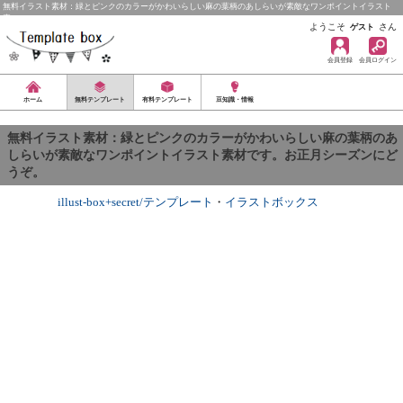
無料イラスト素材：緑とピンクのカラーがかわいらしい麻の葉柄のあしらいが素敵なワンポイントイラスト
素…
ようこそ
さん
ゲスト
会員登録
会員ログイン
ホーム
無料テンプレート
有料テンプレート
豆知識・情報
無料イラスト素材：緑とピンクのカラーがかわいらしい麻の葉柄のあ
しらいが素敵なワンポイントイラスト素材です。お正月シーズンにど
うぞ。
illust-box+secret/テンプレート
・
イラストボックス