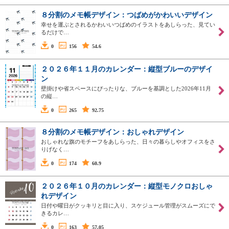
８分割のメモ帳デザイン：つばめがかわいいデザイン
幸せを運ぶとされるかわいいつばめのイラストをあしらった、見てい
るだけで…
0
156
54.6
２０２６年１１月のカレンダー：縦型ブルーのデザイ
ン
壁掛けや省スペースにぴったりな、ブルーを基調とした2026年11月
の縦…
0
265
92.75
８分割のメモ帳デザイン：おしゃれデザイン
おしゃれな旗のモチーフをあしらった、日々の暮らしやオフィスをさ
りげなく…
0
174
60.9
２０２６年１０月のカレンダー：縦型モノクロおしゃ
れデザイン
日付や曜日がクッキリと目に入り、スケジュール管理がスムーズにで
きるカレ…
0
163
57.05