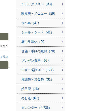
チェックリスト（33）
献立表・メニュー（19）
ラベル（41）
シール・シート（41）
暑中見舞い（20）
960 さん
便箋・手紙の素材（78）
覧を見る
プレゼン資料（98）
伝言・電話メモ（177）
月謝袋・集金袋（31）
絵日記（16）
のし紙（67）
カレンダー（4,736）