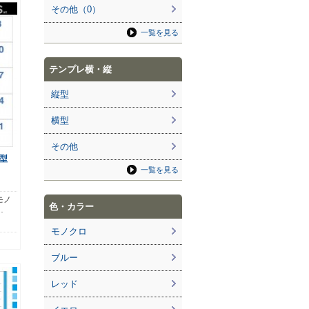
その他（0）
一覧を見る
テンプレ横・縦
縦型
横型
その他
型
一覧を見る
モノ
色・カラー
…
モノクロ
ブルー
レッド