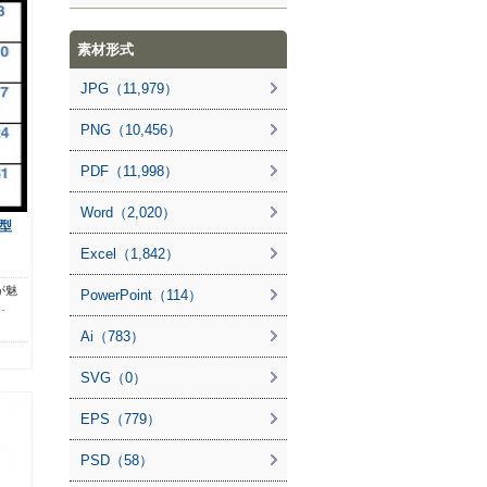
素材形式
JPG（11,979）
PNG（10,456）
PDF（11,998）
Word（2,020）
型
Excel（1,842）
が魅
PowerPoint（114）
…
Ai（783）
SVG（0）
EPS（779）
PSD（58）