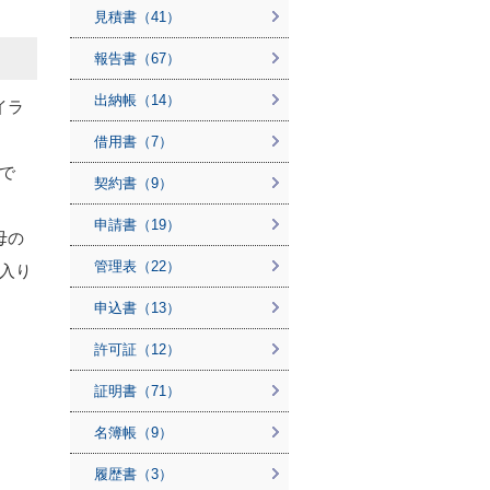
見積書（41）
報告書（67）
出納帳（14）
イラ
借用書（7）
で
契約書（9）
申請書（19）
母の
管理表（22）
入り
申込書（13）
許可証（12）
証明書（71）
名簿帳（9）
履歴書（3）