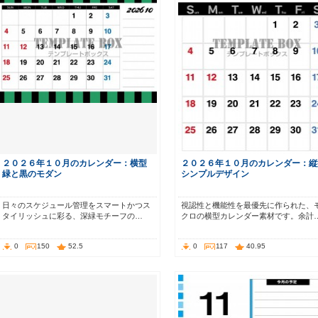
２０２６年１０月のカレンダー：横型
２０２６年１０月のカレンダー：縦
緑と黒のモダン
シンプルデザイン
日々のスケジュール管理をスマートかつス
視認性と機能性を最優先に作られた、
タイリッシュに彩る、深緑モチーフの…
クロの横型カレンダー素材です。余計
0
150
52.5
0
117
40.95