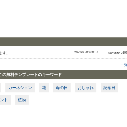
2023/05/03 00:57
ています。
sakurapro1
一
この無料テンプレートのキーワード
カーネション
花
母の日
おしゃれ
記念日
ント
植物