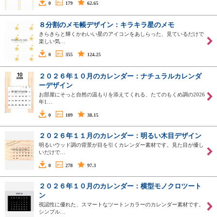
0
179
62.65
８分割のメモ帳デザイン：キラキラ星のメモ
きらきらと輝くかわいい星のアイコンをあしらった、見ているだけで
楽しい気…
0
355
124.25
２０２６年１０月のカレンダー：ナチュラルカレンダ
ーデザイン
お部屋にそっと自然の温もりを添えてくれる、たてのもくめ調の2026
年1…
0
109
38.15
２０２６年１１月のカレンダー：明るい木目デザイン
明るいウッド調の背景が目を引くカレンダー素材です。見た目が優し
いだけで…
0
278
97.3
２０２６年１０月のカレンダー：横型モノクロツート
ン
視認性に優れた、スマートなツートンカラーのカレンダー素材です。
シンプル…