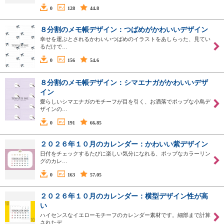
0
128
44.8
８分割のメモ帳デザイン：つばめがかわいいデザイン
幸せを運ぶとされるかわいいつばめのイラストをあしらった、見てい
るだけで…
0
156
54.6
８分割のメモ帳デザイン：シマエナガがかわいいデザ
イン
愛らしいシマエナガのモチーフが目を引く、お洒落でポップな小鳥デ
ザインの…
0
191
66.85
２０２６年１０月のカレンダー：かわいい紫デザイン
日付をチェックするたびに楽しい気分になれる、ポップなカラーリン
グのカレ…
0
163
57.05
２０２６年１０月のカレンダー：横型デザイン性が高
い
ハイセンスなイエローモチーフのカレンダー素材です。細部まで計算
されたデ…