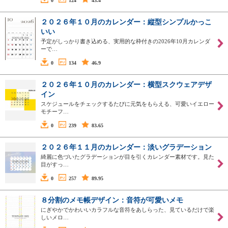
0
124
43.4
２０２６年１０月のカレンダー：縦型シンプルかっこ
いい
予定がしっかり書き込める、実用的な枠付きの2026年10月カレンダ
ーで…
0
134
46.9
２０２６年１０月のカレンダー：横型スクウェアデザ
イン
スケジュールをチェックするたびに元気をもらえる、可愛いイエロー
モチーフ…
0
239
83.65
２０２６年１１月のカレンダー：淡いグラデーション
綺麗に色づいたグラデーションが目を引くカレンダー素材です。見た
目がすっ…
0
257
89.95
８分割のメモ帳デザイン：音符が可愛いメモ
にぎやかでかわいいカラフルな音符をあしらった、見ているだけで楽
しいメロ…