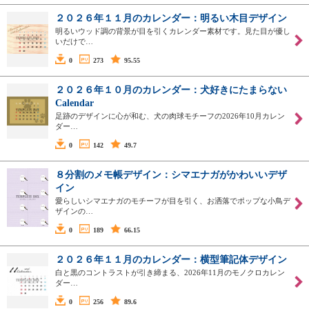
２０２６年１１月のカレンダー：明るい木目デザイン
明るいウッド調の背景が目を引くカレンダー素材です。見た目が優し
いだけで…
0
273
95.55
２０２６年１０月のカレンダー：犬好きにたまらない
Calendar
足跡のデザインに心が和む、犬の肉球モチーフの2026年10月カレン
ダー…
0
142
49.7
８分割のメモ帳デザイン：シマエナガがかわいいデザ
イン
愛らしいシマエナガのモチーフが目を引く、お洒落でポップな小鳥デ
ザインの…
0
189
66.15
２０２６年１１月のカレンダー：横型筆記体デザイン
白と黒のコントラストが引き締まる、2026年11月のモノクロカレン
ダー…
0
256
89.6