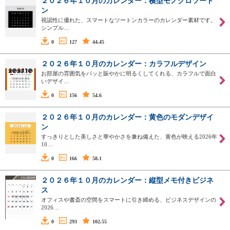
２０２６年１０月のカレンダー：横型モノクロツート
ン
視認性に優れた、スマートなツートンカラーのカレンダー素材です。
シンプル…
0
127
44.45
２０２６年１０月のカレンダー：カラフルデザイン
お部屋の雰囲気をパッと賑やかに明るくしてくれる、カラフルで面白
いデザイ…
0
156
54.6
２０２６年１０月のカレンダー：黄色のモダンデザイ
ン
すっきりとした美しさと華やかさを兼ね備えた、黄色が映える2026年
10…
0
166
58.1
２０２６年１０月のカレンダー：縦型メモ付きビジネ
ス
オフィスや書斎の空間をスマートに引き締める、ビジネスデザインの
2026…
0
293
102.55