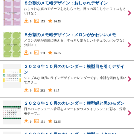
８分割のメモ帳デザイン：おしゃれデザイン
おしゃれな旗のモチーフをあしらった、日々の暮らしやオフィスをさ
りげなく…
0
173
60.55
８分割のメモ帳デザイン：メロンがかわいいメモ
メロンの柄が綺麗に映える、すっきり愛らしいナチュラルポップな8
分割メモ…
0
133
46.55
２０２６年１０月のカレンダー：横型目を引くデザイ
ン
シンプルな10月のラインデザインカレンダーです。余計な装飾を省い
てスタ…
0
262
91.7
２０２６年１０月のカレンダー：横型緑と黒のモダン
日々のスケジュール管理をスマートかつスタイリッシュに彩る、深緑
モチーフ…
0
151
52.85