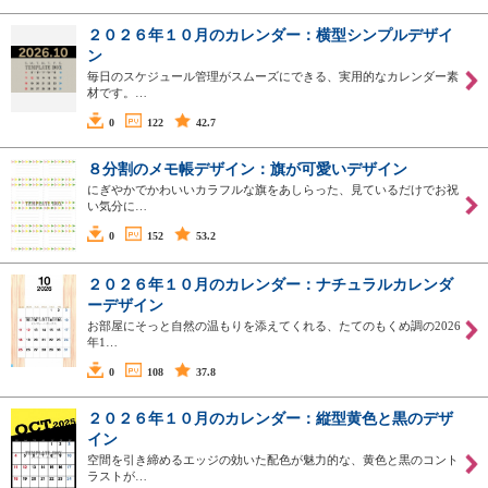
２０２６年１０月のカレンダー：横型シンプルデザイ
ン
毎日のスケジュール管理がスムーズにできる、実用的なカレンダー素
材です。…
0
122
42.7
８分割のメモ帳デザイン：旗が可愛いデザイン
にぎやかでかわいいカラフルな旗をあしらった、見ているだけでお祝
い気分に…
0
152
53.2
２０２６年１０月のカレンダー：ナチュラルカレンダ
ーデザイン
お部屋にそっと自然の温もりを添えてくれる、たてのもくめ調の2026
年1…
0
108
37.8
２０２６年１０月のカレンダー：縦型黄色と黒のデザ
イン
空間を引き締めるエッジの効いた配色が魅力的な、黄色と黒のコント
ラストが…