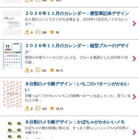
0
166
58.1
２０２６年１１月のカレンダー：横型筆記体デザイン
白と黒のコントラストが引き締まる、2026年11月のモノクロカレン
ダー…
0
280
98
２０２６年１１月のカレンダー：縦型ブルーのデザイ
ン
壁掛けや省スペースにぴったりな、ブルーを基調とした2026年11月
の縦…
0
285
99.75
８分割のメモ帳デザイン：いちごのパターンがかわい
い
甘酸っぱくてかわいいいちごの総柄パターンをあしらった、見ている
だけで幸…
0
169
59.15
８分割のメモ帳デザイン：かぼちゃがかわいいメモ
かぼちゃの柄が綺麗に映える、すっきり愛らしいシンプルな8分割メ
モ帳です…