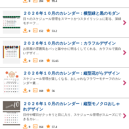
0
284
99.4
２０２６年１０月のカレンダー：横型緑と黒のモダン
日々のスケジュール管理をスマートかつスタイリッシュに彩る、深緑
モチーフ…
0
152
53.2
２０２６年１０月のカレンダー：カラフルデザイン
お部屋の雰囲気をパッと賑やかに明るくしてくれる、カラフルで面白
いデザイ…
0
159
55.65
２０２６年１０月のカレンダー：縦型花がらデザイン
スケジュール管理が楽しくなる、おしゃれなフラワーモチーフのカレ
ンダー素…
0
160
56
２０２６年１０月のカレンダー：縦型モノクロおしゃ
れデザイン
日付や曜日がクッキリと目に入り、スケジュール管理がスムーズにで
きるカレ…
0
164
57.4