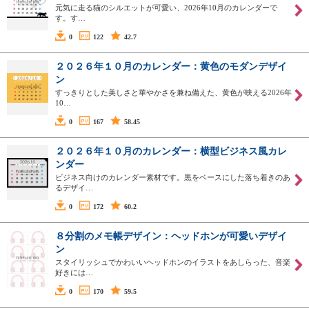
元気に走る猫のシルエットが可愛い、2026年10月のカレンダーで
す。す…
0
122
42.7
２０２６年１０月のカレンダー：黄色のモダンデザイ
ン
すっきりとした美しさと華やかさを兼ね備えた、黄色が映える2026年
10…
0
167
58.45
２０２６年１０月のカレンダー：横型ビジネス風カレ
ンダー
ビジネス向けのカレンダー素材です。黒をベースにした落ち着きのあ
るデザイ…
0
172
60.2
８分割のメモ帳デザイン：ヘッドホンが可愛いデザイ
ン
スタイリッシュでかわいいヘッドホンのイラストをあしらった、音楽
好きには…
0
170
59.5