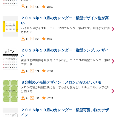
0
139
48.65
２０２６年１０月のカレンダー：横型デザイン性が高
い
ハイセンスなイエローモチーフのカレンダー素材です。細部まで計算
されたデ…
0
256
89.6
２０２６年１０月のカレンダー：縦型シンプルデザイ
ン
視認性と機能性を最優先に作られた、モノクロの横型カレンダー素材
です。余…
0
121
42.35
８分割のメモ帳デザイン：メロンがかわいいメモ
メロンの柄が綺麗に映える、すっきり愛らしいナチュラルポップな8
分割メモ…
0
135
47.25
２０２６年１０月のカレンダー：横型可愛い猫のデザ
イン