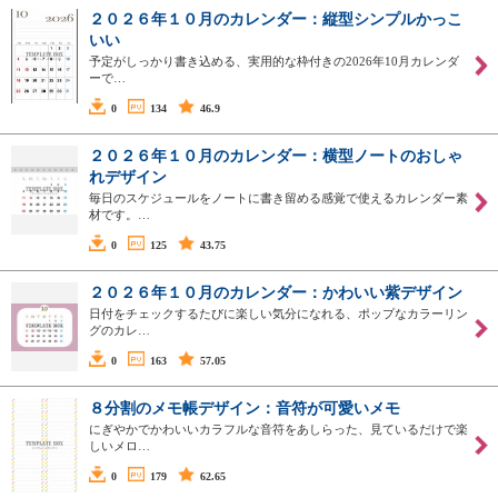
２０２６年１０月のカレンダー：縦型シンプルかっこ
いい
予定がしっかり書き込める、実用的な枠付きの2026年10月カレンダ
ーで…
0
134
46.9
２０２６年１０月のカレンダー：横型ノートのおしゃ
れデザイン
毎日のスケジュールをノートに書き留める感覚で使えるカレンダー素
材です。…
0
125
43.75
２０２６年１０月のカレンダー：かわいい紫デザイン
日付をチェックするたびに楽しい気分になれる、ポップなカラーリン
グのカレ…
0
163
57.05
８分割のメモ帳デザイン：音符が可愛いメモ
にぎやかでかわいいカラフルな音符をあしらった、見ているだけで楽
しいメロ…
0
179
62.65