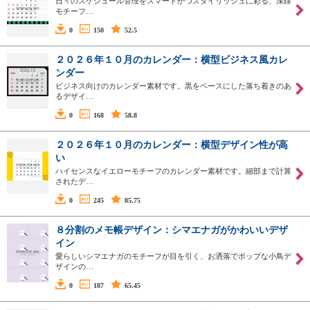
日々のスケジュール管理をスマートかつスタイリッシュに彩る、深緑
モチーフ…
0
150
52.5
２０２６年１０月のカレンダー：横型ビジネス風カレ
ンダー
ビジネス向けのカレンダー素材です。黒をベースにした落ち着きのあ
るデザイ…
0
168
58.8
２０２６年１０月のカレンダー：横型デザイン性が高
い
ハイセンスなイエローモチーフのカレンダー素材です。細部まで計算
されたデ…
0
245
85.75
８分割のメモ帳デザイン：シマエナガがかわいいデザ
イン
愛らしいシマエナガのモチーフが目を引く、お洒落でポップな小鳥デ
ザインの…
0
187
65.45