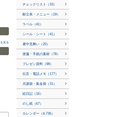
チェックリスト（33）
献立表・メニュー（19）
ラベル（41）
シール・シート（41）
覧を見る
暑中見舞い（20）
便箋・手紙の素材（78）
プレゼン資料（98）
伝言・電話メモ（177）
月謝袋・集金袋（31）
絵日記（16）
のし紙（67）
カレンダー（4,736）