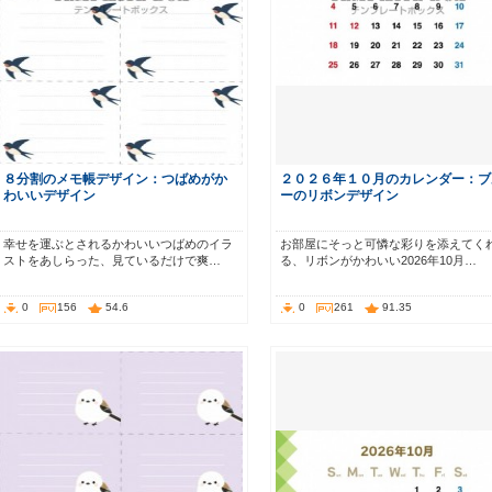
８分割のメモ帳デザイン：つばめがか
２０２６年１０月のカレンダー：ブ
わいいデザイン
ーのリボンデザイン
幸せを運ぶとされるかわいいつばめのイラ
お部屋にそっと可憐な彩りを添えてく
ストをあしらった、見ているだけで爽…
る、リボンがかわいい2026年10月…
0
156
54.6
0
261
91.35