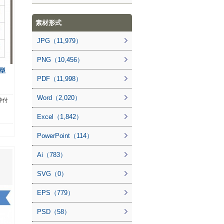
素材形式
JPG（11,979）
PNG（10,456）
型
PDF（11,998）
Word（2,020）
枠付
Excel（1,842）
PowerPoint（114）
Ai（783）
SVG（0）
EPS（779）
PSD（58）