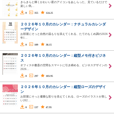
きらきらと輝くかわいい星のアイコンをあしらった、見ているだけで
楽しい気…
0
355
124.25
２０２６年１０月のカレンダー：ナチュラルカレンダ
ーデザイン
お部屋にそっと自然の温もりを添えてくれる、たてのもくめ調の2026
年1…
0
109
38.15
２０２６年１０月のカレンダー：縦型メモ付きビジネ
ス
オフィスや書斎の空間をスマートに引き締める、ビジネスデザインの
2026…
0
297
103.95
２０２６年１０月のカレンダー：縦型ローズのデザイ
ン
お部屋にそっと優雅な彩りを添えてくれる、ローズのイラストが美し
い202…
0
137
47.95