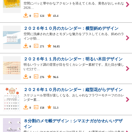
空間にパッと華やかなアクセントを添えてくれる、黄色がおしゃれな
2026…
0
124
43.4
２０２６年１０月のカレンダー：横型斜めデザイン
空間に洗練された動きとモダンな魅力をプラスしてくれる、斜めのラ
インが効…
0
271
94.85
２０２６年１１月のカレンダー：明るい木目デザイン
明るいウッド調の背景が目を引くカレンダー素材です。見た目が優し
いだけで…
0
276
96.6
２０２６年１０月のカレンダー：縦型花がらデザイン
スケジュール管理が楽しくなる、おしゃれなフラワーモチーフのカレ
ンダー素…
0
158
55.3
８分割のメモ帳デザイン：シマエナガがかわいいデザ
イン