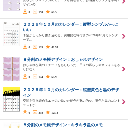
愛らしいシマエナガのモチーフが目を引く、お洒落でポップな小鳥デ
ザインの…
0
190
66.5
２０２６年１０月のカレンダー：縦型シンプルかっこ
いい
予定がしっかり書き込める、実用的な枠付きの2026年10月カレンダ
ーで…
0
133
46.55
８分割のメモ帳デザイン：おしゃれデザイン
おしゃれな旗のモチーフをあしらった、日々の暮らしやオフィスをさ
りげなく…
0
174
60.9
２０２６年１０月のカレンダー：縦型黄色と黒のデザ
イン
空間を引き締めるエッジの効いた配色が魅力的な、黄色と黒のコント
ラストが…
0
358
125.3
８分割のメモ帳デザイン：キラキラ星のメモ