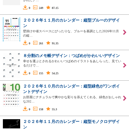
0
249
87.15
２０２６年１１月のカレンダー：縦型ブルーのデザイ
ン
壁掛けや省スペースにぴったりな、ブルーを基調とした2026年11月
の縦…
0
261
91.35
８分割のメモ帳デザイン：つばめがかわいいデザイン
幸せを運ぶとされるかわいいつばめのイラストをあしらった、見てい
るだけで…
0
155
54.25
２０２６年１０月のカレンダー：縦型緑色がワンポイ
ントデザイン
お部屋にナチュラルで爽やかな彩りを添えてくれる、緑色がおしゃれ
な202…
0
158
55.3
２０２６年１１月のカレンダー：縦型モノクロデザイ
ン