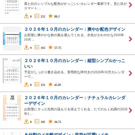
黒と白のシンプルな配色がかっこいいカレンダー素材です。見た目が
スマート…
0
252
88.2
２０２６年１０月のカレンダー：爽やか配色デザイン
お部屋に爽やかな秋の風を運んでくれる、水色がさわやかな2026年
10月…
0
165
57.75
２０２６年１０月のカレンダー：縦型シンプルかっこ
いい
予定がしっかり書き込める、実用的な枠付きの2026年10月カレンダ
ーで…
0
131
45.85
２０２６年１０月のカレンダー：ナチュラルカレンダ
ーデザイン
お部屋にそっと自然の温もりを添えてくれる、たてのもくめ調の2026
年1…
0
105
36.75
８分割のメモ帳デザイン：音符が可愛いメモ