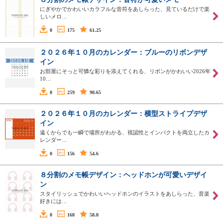
にぎやかでかわいいカラフルな音符をあしらった、見ているだけで楽
しいメロ…
0
175
61.25
２０２６年１０月のカレンダー：ブルーのリボンデザ
イン
お部屋にそっと可憐な彩りを添えてくれる、リボンがかわいい2026年
10…
0
259
90.65
２０２６年１０月のカレンダー：横型ストライプデザ
イン
遠くからでも一瞬で場所がわかる、視認性とインパクトを両立したカ
レンダー…
0
156
54.6
８分割のメモ帳デザイン：ヘッドホンが可愛いデザイ
ン
スタイリッシュでかわいいヘッドホンのイラストをあしらった、音楽
好きには…
0
168
58.8