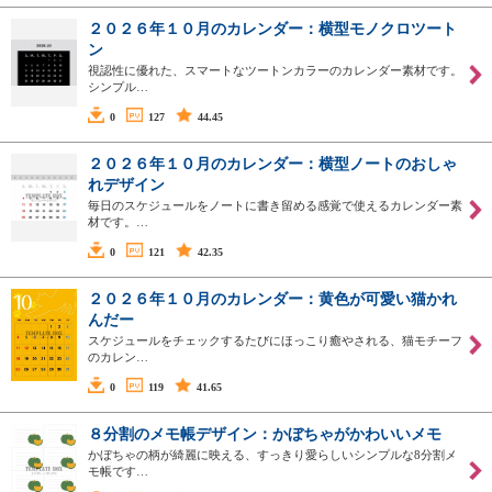
２０２６年１０月のカレンダー：横型モノクロツート
ン
視認性に優れた、スマートなツートンカラーのカレンダー素材です。
シンプル…
0
127
44.45
２０２６年１０月のカレンダー：横型ノートのおしゃ
れデザイン
毎日のスケジュールをノートに書き留める感覚で使えるカレンダー素
材です。…
0
121
42.35
２０２６年１０月のカレンダー：黄色が可愛い猫かれ
んだー
スケジュールをチェックするたびにほっこり癒やされる、猫モチーフ
のカレン…
0
119
41.65
８分割のメモ帳デザイン：かぼちゃがかわいいメモ
かぼちゃの柄が綺麗に映える、すっきり愛らしいシンプルな8分割メ
モ帳です…