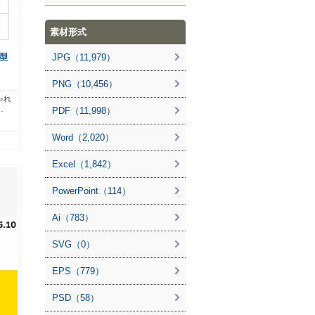
素材形式
型
JPG（11,979）
PNG（10,456）
ゃれ
…
PDF（11,998）
Word（2,020）
Excel（1,842）
PowerPoint（114）
Ai（783）
SVG（0）
EPS（779）
PSD（58）