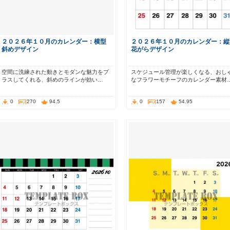
２０２６年１０月のカレンダー：横型
２０２６年１０月のカレンダー：縦
斜めデザイン
花がらデザイン
空間に洗練された動きとモダンな魅力をプ
スケジュール管理が楽しくなる、おし
ラスしてくれる、斜めのラインが効い…
なフラワーモチーフのカレンダー素材
0
270
94.5
0
157
54.95