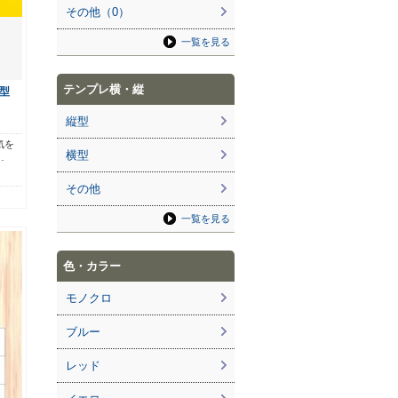
その他（0）
一覧を見る
テンプレ横・縦
型
縦型
気を
横型
…
その他
一覧を見る
色・カラー
モノクロ
ブルー
レッド