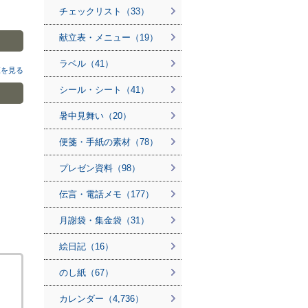
チェックリスト（33）
献立表・メニュー（19）
ラベル（41）
覧を見る
シール・シート（41）
暑中見舞い（20）
便箋・手紙の素材（78）
プレゼン資料（98）
伝言・電話メモ（177）
月謝袋・集金袋（31）
絵日記（16）
のし紙（67）
カレンダー（4,736）