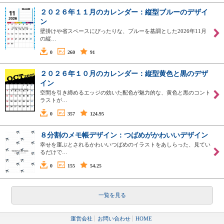
２０２６年１１月のカレンダー：縦型ブルーのデザイ
ン
壁掛けや省スペースにぴったりな、ブルーを基調とした2026年11月
の縦…
0
260
91
２０２６年１０月のカレンダー：縦型黄色と黒のデザ
イン
空間を引き締めるエッジの効いた配色が魅力的な、黄色と黒のコント
ラストが…
0
357
124.95
８分割のメモ帳デザイン：つばめがかわいいデザイン
幸せを運ぶとされるかわいいつばめのイラストをあしらった、見てい
るだけで…
0
155
54.25
一覧を見る
運営会社
お問い合わせ
HOME