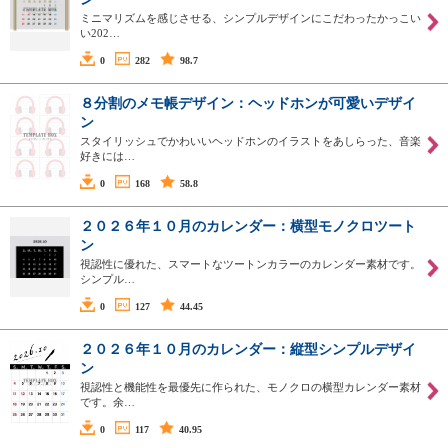
ミニマリズムを感じさせる、シンプルデザインにこだわったかっこい
い202…
0
282
98.7
８分割のメモ帳デザイン：ヘッドホンが可愛いデザイ
ン
スタイリッシュでかわいいヘッドホンのイラストをあしらった、音楽
好きには…
0
168
58.8
２０２６年１０月のカレンダー：横型モノクロツート
ン
視認性に優れた、スマートなツートンカラーのカレンダー素材です。
シンプル…
0
127
44.45
２０２６年１０月のカレンダー：縦型シンプルデザイ
ン
視認性と機能性を最優先に作られた、モノクロの横型カレンダー素材
です。余…
0
117
40.95