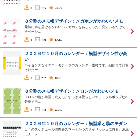
0
135
47.25
８分割のメモ帳デザイン：メガホンがかわいいメモ
元気に声を届けるかわいいメガホンをあしらった、見ているだけでモ
チベーシ…
1
169
62.65
２０２６年１０月のカレンダー：横型デザイン性が高
い
ハイセンスなイエローモチーフのカレンダー素材です。細部まで計算
されたデ…
0
252
88.2
８分割のメモ帳デザイン：メロンがかわいいメモ
メロンの柄が綺麗に映える、すっきり愛らしいナチュラルポップな8
分割メモ…
0
133
46.55
２０２６年１０月のカレンダー：横型緑と黒のモダン
日々のスケジュール管理をスマートかつスタイリッシュに彩る、深緑
モチーフ…