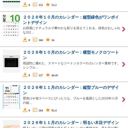
0
152
53.2
２０２６年１０月のカレンダー：縦型緑色がワンポイ
ントデザイン
お部屋にナチュラルで爽やかな彩りを添えてくれる、緑色がおしゃれ
な202…
0
160
56
２０２６年１０月のカレンダー：横型モノクロツート
ン
視認性に優れた、スマートなツートンカラーのカレンダー素材です。
シンプル…
0
127
44.45
２０２６年１１月のカレンダー：縦型ブルーのデザイ
ン
壁掛けや省スペースにぴったりな、ブルーを基調とした2026年11月
の縦…
0
264
92.4
２０２６年１１月のカレンダー：明るい木目デザイン
明るいウッド調の背景が目を引くカレンダー素材です。見た目が優し