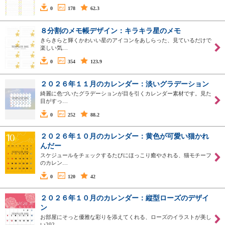
0
178
62.3
８分割のメモ帳デザイン：キラキラ星のメモ
きらきらと輝くかわいい星のアイコンをあしらった、見ているだけで
楽しい気…
0
354
123.9
２０２６年１１月のカレンダー：淡いグラデーション
綺麗に色づいたグラデーションが目を引くカレンダー素材です。見た
目がすっ…
0
252
88.2
２０２６年１０月のカレンダー：黄色が可愛い猫かれ
んだー
スケジュールをチェックするたびにほっこり癒やされる、猫モチーフ
のカレン…
0
120
42
２０２６年１０月のカレンダー：縦型ローズのデザイ
ン
お部屋にそっと優雅な彩りを添えてくれる、ローズのイラストが美し
い202…