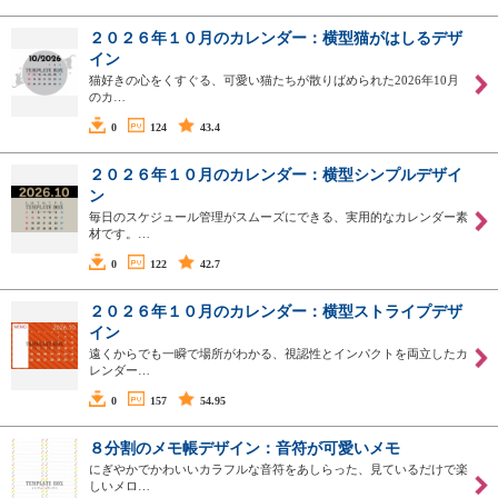
２０２６年１０月のカレンダー：横型猫がはしるデザ
イン
猫好きの心をくすぐる、可愛い猫たちが散りばめられた2026年10月
のカ…
0
124
43.4
２０２６年１０月のカレンダー：横型シンプルデザイ
ン
毎日のスケジュール管理がスムーズにできる、実用的なカレンダー素
材です。…
0
122
42.7
２０２６年１０月のカレンダー：横型ストライプデザ
イン
遠くからでも一瞬で場所がわかる、視認性とインパクトを両立したカ
レンダー…
0
157
54.95
８分割のメモ帳デザイン：音符が可愛いメモ
にぎやかでかわいいカラフルな音符をあしらった、見ているだけで楽
しいメロ…