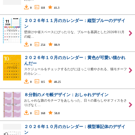
0
118
41.3
２０２６年１１月のカレンダー：縦型ブルーのデザイ
ン
壁掛けや省スペースにぴったりな、ブルーを基調とした2026年11月
の縦…
0
254
88.9
２０２６年１０月のカレンダー：黄色が可愛い猫かれ
んだー
スケジュールをチェックするたびにほっこり癒やされる、猫モチーフ
のカレン…
0
115
40.25
８分割のメモ帳デザイン：おしゃれデザイン
おしゃれな旗のモチーフをあしらった、日々の暮らしやオフィスをさ
りげなく…
0
168
58.8
２０２６年１０月のカレンダー：横型筆記体のデザイ
ン