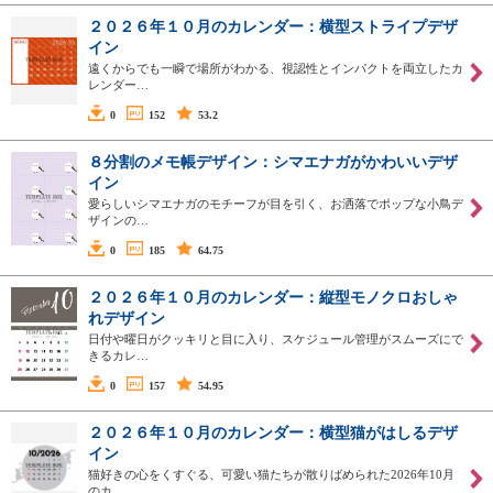
２０２６年１０月のカレンダー：横型ストライプデザ
イン
遠くからでも一瞬で場所がわかる、視認性とインパクトを両立したカ
レンダー…
0
152
53.2
８分割のメモ帳デザイン：シマエナガがかわいいデザ
イン
愛らしいシマエナガのモチーフが目を引く、お洒落でポップな小鳥デ
ザインの…
0
185
64.75
２０２６年１０月のカレンダー：縦型モノクロおしゃ
れデザイン
日付や曜日がクッキリと目に入り、スケジュール管理がスムーズにで
きるカレ…
0
157
54.95
２０２６年１０月のカレンダー：横型猫がはしるデザ
イン
猫好きの心をくすぐる、可愛い猫たちが散りばめられた2026年10月
のカ…