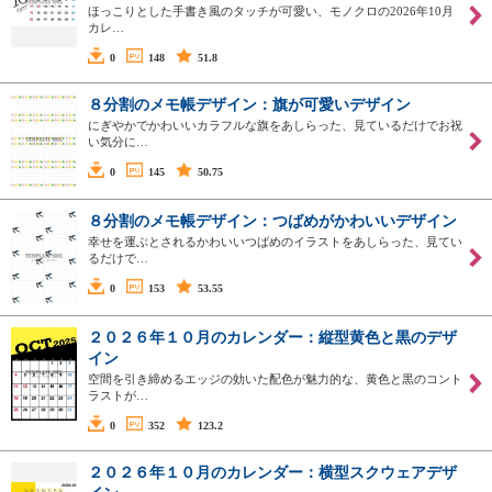
ほっこりとした手書き風のタッチが可愛い、モノクロの2026年10月
カレ…
0
148
51.8
８分割のメモ帳デザイン：旗が可愛いデザイン
にぎやかでかわいいカラフルな旗をあしらった、見ているだけでお祝
い気分に…
0
145
50.75
８分割のメモ帳デザイン：つばめがかわいいデザイン
幸せを運ぶとされるかわいいつばめのイラストをあしらった、見てい
るだけで…
0
153
53.55
２０２６年１０月のカレンダー：縦型黄色と黒のデザ
イン
空間を引き締めるエッジの効いた配色が魅力的な、黄色と黒のコント
ラストが…
0
352
123.2
２０２６年１０月のカレンダー：横型スクウェアデザ