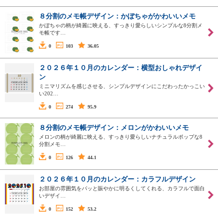
８分割のメモ帳デザイン：かぼちゃがかわいいメモ
かぼちゃの柄が綺麗に映える、すっきり愛らしいシンプルな8分割メ
モ帳です…
0
103
36.05
２０２６年１０月のカレンダー：横型おしゃれデザイ
ン
ミニマリズムを感じさせる、シンプルデザインにこだわったかっこい
い202…
0
274
95.9
８分割のメモ帳デザイン：メロンがかわいいメモ
メロンの柄が綺麗に映える、すっきり愛らしいナチュラルポップな8
分割メモ…
0
126
44.1
２０２６年１０月のカレンダー：カラフルデザイン
お部屋の雰囲気をパッと賑やかに明るくしてくれる、カラフルで面白
いデザイ…
0
152
53.2