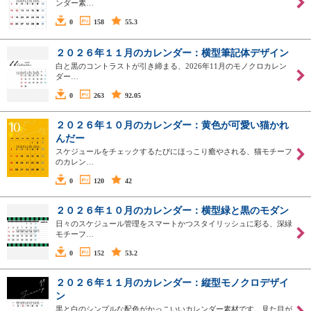
ンダー素…
0
158
55.3
２０２６年１１月のカレンダー：横型筆記体デザイン
白と黒のコントラストが引き締まる、2026年11月のモノクロカレン
ダー…
0
263
92.05
２０２６年１０月のカレンダー：黄色が可愛い猫かれ
んだー
スケジュールをチェックするたびにほっこり癒やされる、猫モチーフ
のカレン…
0
120
42
２０２６年１０月のカレンダー：横型緑と黒のモダン
日々のスケジュール管理をスマートかつスタイリッシュに彩る、深緑
モチーフ…
0
152
53.2
２０２６年１１月のカレンダー：縦型モノクロデザイ
ン
黒と白のシンプルな配色がかっこいいカレンダー素材です。見た目が