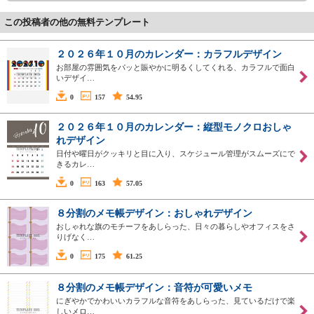
この投稿者の他の無料テンプレート
２０２６年１０月のカレンダー：カラフルデザイン
お部屋の雰囲気をパッと賑やかに明るくしてくれる、カラフルで面白
いデザイ…
0
157
54.95
２０２６年１０月のカレンダー：縦型モノクロおしゃ
れデザイン
日付や曜日がクッキリと目に入り、スケジュール管理がスムーズにで
きるカレ…
0
163
57.05
８分割のメモ帳デザイン：おしゃれデザイン
おしゃれな旗のモチーフをあしらった、日々の暮らしやオフィスをさ
りげなく…
0
175
61.25
８分割のメモ帳デザイン：音符が可愛いメモ
にぎやかでかわいいカラフルな音符をあしらった、見ているだけで楽
しいメロ…