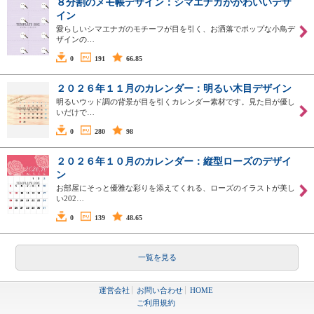
８分割のメモ帳デザイン：シマエナガがかわいいデザ
イン
愛らしいシマエナガのモチーフが目を引く、お洒落でポップな小鳥デ
ザインの…
0
191
66.85
２０２６年１１月のカレンダー：明るい木目デザイン
明るいウッド調の背景が目を引くカレンダー素材です。見た目が優し
いだけで…
0
280
98
２０２６年１０月のカレンダー：縦型ローズのデザイ
ン
お部屋にそっと優雅な彩りを添えてくれる、ローズのイラストが美し
い202…
0
139
48.65
一覧を見る
運営会社
お問い合わせ
HOME
ご利用規約