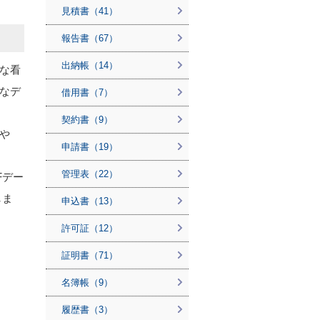
見積書（41）
報告書（67）
出納帳（14）
な看
なデ
借用書（7）
契約書（9）
や
申請書（19）
管理表（22）
Fデー
しま
申込書（13）
許可証（12）
証明書（71）
名簿帳（9）
履歴書（3）