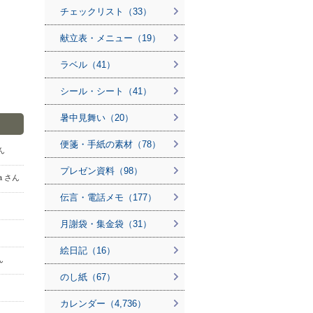
チェックリスト（33）
献立表・メニュー（19）
ラベル（41）
シール・シート（41）
暑中見舞い（20）
便箋・手紙の素材（78）
さん
プレゼン資料（98）
a さん
伝言・電話メモ（177）
月謝袋・集金袋（31）
絵日記（16）
ん
のし紙（67）
カレンダー（4,736）