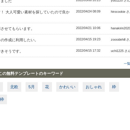
2022/05/08 20:25
きました
yuu1120 さん
2022/04/24 08:09
！ 大人可愛い素材を探していたので良か
hirocookie 
2022/04/21 10:06
用させてもらいます。
hanakirin20
2022/04/15 19:23
料の作成に利用したい。
zoosidehill 
2022/04/15 17:32
できそうです。
uchi1225 さ
一
この無料テンプレートのキーワード
北欧
5月
花
かわいい
おしゃれ
枠
枠