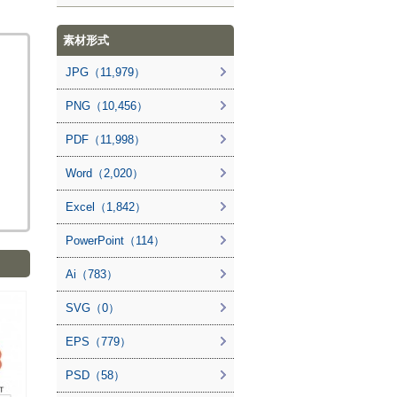
素材形式
JPG（11,979）
PNG（10,456）
PDF（11,998）
Word（2,020）
Excel（1,842）
PowerPoint（114）
Ai（783）
SVG（0）
EPS（779）
PSD（58）