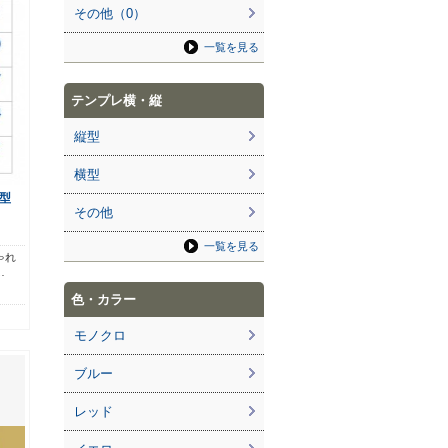
その他（0）
一覧を見る
テンプレ横・縦
縦型
横型
型
その他
一覧を見る
ゃれ
…
色・カラー
モノクロ
ブルー
レッド