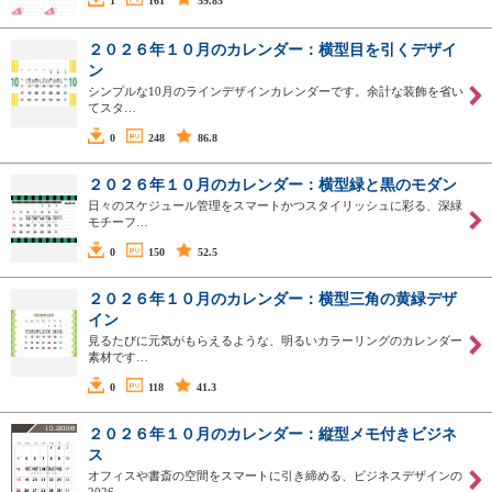
1
161
59.85
２０２６年１０月のカレンダー：横型目を引くデザイ
ン
シンプルな10月のラインデザインカレンダーです。余計な装飾を省い
てスタ…
0
248
86.8
２０２６年１０月のカレンダー：横型緑と黒のモダン
日々のスケジュール管理をスマートかつスタイリッシュに彩る、深緑
モチーフ…
0
150
52.5
２０２６年１０月のカレンダー：横型三角の黄緑デザ
イン
見るたびに元気がもらえるような、明るいカラーリングのカレンダー
素材です…
0
118
41.3
２０２６年１０月のカレンダー：縦型メモ付きビジネ
ス
オフィスや書斎の空間をスマートに引き締める、ビジネスデザインの