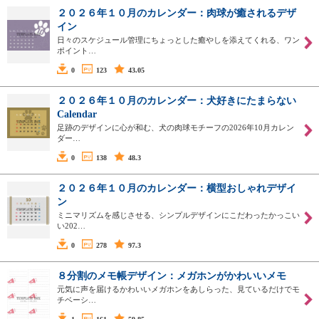
２０２６年１０月のカレンダー：肉球が癒されるデザ
イン
日々のスケジュール管理にちょっとした癒やしを添えてくれる、ワン
ポイント…
0
123
43.05
２０２６年１０月のカレンダー：犬好きにたまらない
Calendar
足跡のデザインに心が和む、犬の肉球モチーフの2026年10月カレン
ダー…
0
138
48.3
２０２６年１０月のカレンダー：横型おしゃれデザイ
ン
ミニマリズムを感じさせる、シンプルデザインにこだわったかっこい
い202…
0
278
97.3
８分割のメモ帳デザイン：メガホンがかわいいメモ
元気に声を届けるかわいいメガホンをあしらった、見ているだけでモ
チベーシ…