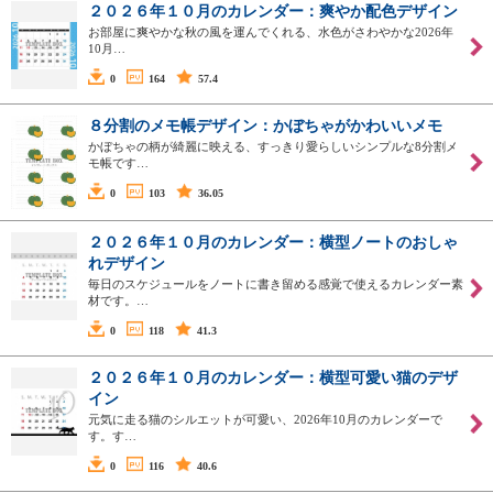
２０２６年１０月のカレンダー：爽やか配色デザイン
お部屋に爽やかな秋の風を運んでくれる、水色がさわやかな2026年
10月…
0
164
57.4
８分割のメモ帳デザイン：かぼちゃがかわいいメモ
かぼちゃの柄が綺麗に映える、すっきり愛らしいシンプルな8分割メ
モ帳です…
0
103
36.05
２０２６年１０月のカレンダー：横型ノートのおしゃ
れデザイン
毎日のスケジュールをノートに書き留める感覚で使えるカレンダー素
材です。…
0
118
41.3
２０２６年１０月のカレンダー：横型可愛い猫のデザ
イン
元気に走る猫のシルエットが可愛い、2026年10月のカレンダーで
す。す…
0
116
40.6