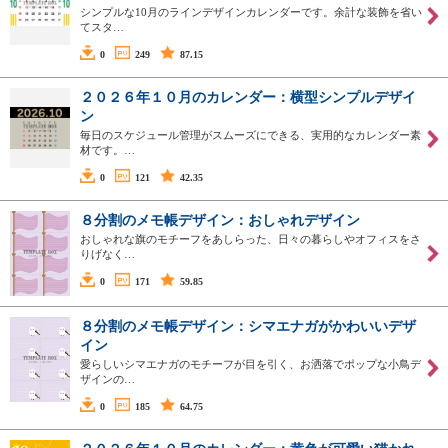
シンプルな10月のラインデザインカレンダーです。余計な装飾を省い
てスタ…
0
249
87.15
２０２６年１０月のカレンダー：横型シンプルデザイ
ン
毎日のスケジュール管理がスムーズにできる、実用的なカレンダー素
材です。…
0
121
42.35
８分割のメモ帳デザイン：おしゃれデザイン
おしゃれな旗のモチーフをあしらった、日々の暮らしやオフィスをさ
りげなく…
0
171
59.85
８分割のメモ帳デザイン：シマエナガがかわいいデザ
イン
愛らしいシマエナガのモチーフが目を引く、お洒落でポップな小鳥デ
ザインの…
0
185
64.75