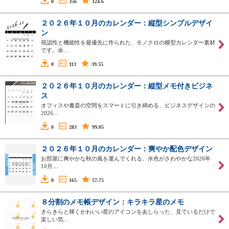
0
356
124.6
２０２６年１０月のカレンダー：縦型シンプルデザイ
ン
視認性と機能性を最優先に作られた、モノクロの横型カレンダー素材
です。余…
0
113
39.55
２０２６年１０月のカレンダー：縦型メモ付きビジネ
ス
オフィスや書斎の空間をスマートに引き締める、ビジネスデザインの
2026…
0
283
99.05
２０２６年１０月のカレンダー：爽やか配色デザイン
お部屋に爽やかな秋の風を運んでくれる、水色がさわやかな2026年
10月…
0
165
57.75
８分割のメモ帳デザイン：キラキラ星のメモ
きらきらと輝くかわいい星のアイコンをあしらった、見ているだけで
楽しい気…