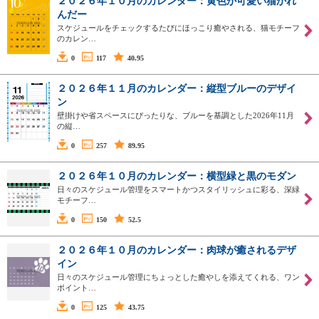
２０２６年１０月のカレンダー：黄色が可愛い猫かれ
んだー
スケジュールをチェックするたびにほっこり癒やされる、猫モチーフ
のカレン…
0
117
40.95
２０２６年１１月のカレンダー：縦型ブルーのデザイ
ン
壁掛けや省スペースにぴったりな、ブルーを基調とした2026年11月
の縦…
0
257
89.95
２０２６年１０月のカレンダー：横型緑と黒のモダン
日々のスケジュール管理をスマートかつスタイリッシュに彩る、深緑
モチーフ…
0
150
52.5
２０２６年１０月のカレンダー：肉球が癒されるデザ
イン
日々のスケジュール管理にちょっとした癒やしを添えてくれる、ワン
ポイント…
0
125
43.75