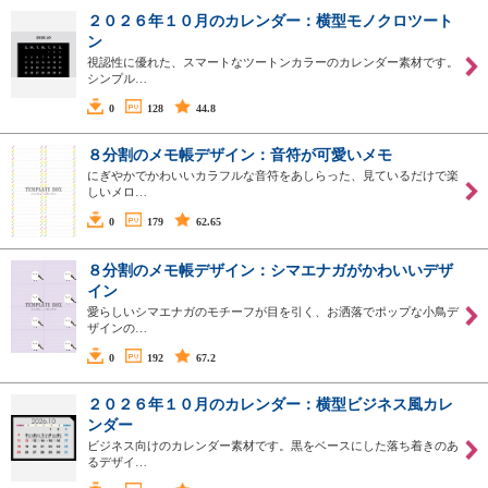
２０２６年１０月のカレンダー：横型モノクロツート
ン
視認性に優れた、スマートなツートンカラーのカレンダー素材です。
シンプル…
0
128
44.8
８分割のメモ帳デザイン：音符が可愛いメモ
にぎやかでかわいいカラフルな音符をあしらった、見ているだけで楽
しいメロ…
0
179
62.65
８分割のメモ帳デザイン：シマエナガがかわいいデザ
イン
愛らしいシマエナガのモチーフが目を引く、お洒落でポップな小鳥デ
ザインの…
0
192
67.2
２０２６年１０月のカレンダー：横型ビジネス風カレ
ンダー
ビジネス向けのカレンダー素材です。黒をベースにした落ち着きのあ
るデザイ…