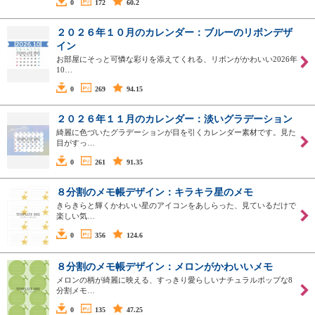
0
172
60.2
２０２６年１０月のカレンダー：ブルーのリボンデザ
イン
お部屋にそっと可憐な彩りを添えてくれる、リボンがかわいい2026年
10…
0
269
94.15
２０２６年１１月のカレンダー：淡いグラデーション
綺麗に色づいたグラデーションが目を引くカレンダー素材です。見た
目がすっ…
0
261
91.35
８分割のメモ帳デザイン：キラキラ星のメモ
きらきらと輝くかわいい星のアイコンをあしらった、見ているだけで
楽しい気…
0
356
124.6
８分割のメモ帳デザイン：メロンがかわいいメモ
メロンの柄が綺麗に映える、すっきり愛らしいナチュラルポップな8
分割メモ…
0
135
47.25