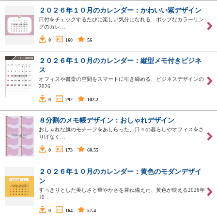
２０２６年１０月のカレンダー：かわいい紫デザイン
日付をチェックするたびに楽しい気分になれる、ポップなカラーリン
グのカレ…
0
160
56
２０２６年１０月のカレンダー：縦型メモ付きビジネ
ス
オフィスや書斎の空間をスマートに引き締める、ビジネスデザインの
2026…
0
292
102.2
８分割のメモ帳デザイン：おしゃれデザイン
おしゃれな旗のモチーフをあしらった、日々の暮らしやオフィスをさ
りげなく…
0
173
60.55
２０２６年１０月のカレンダー：黄色のモダンデザイ
ン
すっきりとした美しさと華やかさを兼ね備えた、黄色が映える2026年
10…
0
164
57.4