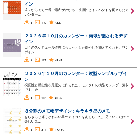
イン
遠くからでも一瞬で場所がわかる、視認性とインパクトを両立したカ
レンダー…
0
156
54.6
２０２６年１０月のカレンダー：肉球が癒されるデザ
イン
日々のスケジュール管理にちょっとした癒やしを添えてくれる、ワン
ポイント…
0
127
44.45
２０２６年１０月のカレンダー：縦型シンプルデザイ
ン
視認性と機能性を最優先に作られた、モノクロの横型カレンダー素材
です。余…
0
117
40.95
８分割のメモ帳デザイン：キラキラ星のメモ
きらきらと輝くかわいい星のアイコンをあしらった、見ているだけで
楽しい気…
0
351
122.85