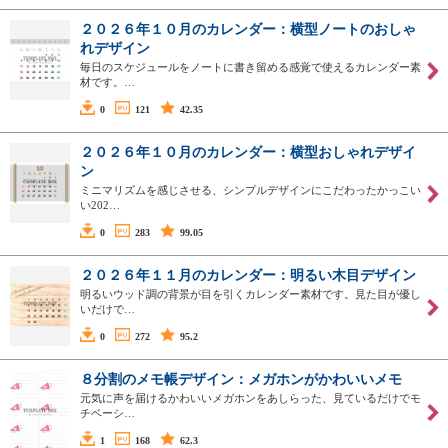
２０２６年１０月のカレンダー：横型ノートのおしゃ
れデザイン
毎日のスケジュールをノートに書き留める感覚で使えるカレンダー素
材です。…
0
121
42.35
２０２６年１０月のカレンダー：横型おしゃれデザイ
ン
ミニマリズムを感じさせる、シンプルデザインにこだわったかっこい
い202…
0
283
99.05
２０２６年１１月のカレンダー：明るい木目デザイン
明るいウッド調の背景が目を引くカレンダー素材です。見た目が優し
いだけで…
0
272
95.2
８分割のメモ帳デザイン：メガホンがかわいいメモ
元気に声を届けるかわいいメガホンをあしらった、見ているだけでモ
チベーシ…
1
168
62.3