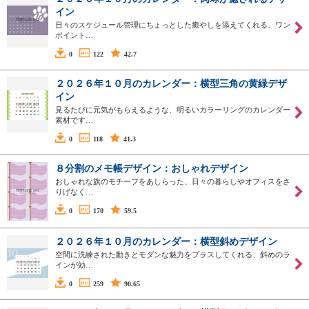
イン
日々のスケジュール管理にちょっとした癒やしを添えてくれる、ワン
ポイント…
0
122
42.7
２０２６年１０月のカレンダー：横型三角の黄緑デザ
イン
見るたびに元気がもらえるような、明るいカラーリングのカレンダー
素材です…
0
118
41.3
８分割のメモ帳デザイン：おしゃれデザイン
おしゃれな旗のモチーフをあしらった、日々の暮らしやオフィスをさ
りげなく…
0
170
59.5
２０２６年１０月のカレンダー：横型斜めデザイン
空間に洗練された動きとモダンな魅力をプラスしてくれる、斜めのラ
インが効…
0
259
90.65