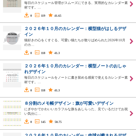
毎日のスケジュール管理がスムーズにできる、実用的なカレンダー素
材です。…
0
119
41.65
２０２６年１０月のカレンダー：横型猫がはしるデザ
イン
猫好きの心をくすぐる、可愛い猫たちが散りばめられた2026年10月
のカ…
0
118
41.3
２０２６年１０月のカレンダー：横型ノートのおしゃ
れデザイン
毎日のスケジュールをノートに書き留める感覚で使えるカレンダー素
材です。…
0
118
41.3
８分割のメモ帳デザイン：旗が可愛いデザイン
にぎやかでかわいいカラフルな旗をあしらった、見ているだけでお祝
い気分に…
0
145
50.75
２０２６年１０月のカレンダー：肉球が癒されるデザ