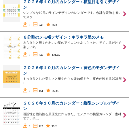
２０２６年１０月のカレンダー：横型目を引くデザイ
ン
シンプルな10月のラインデザインカレンダーです。余計な装飾を省い
てスタ…
0
248
86.8
８分割のメモ帳デザイン：キラキラ星のメモ
きらきらと輝くかわいい星のアイコンをあしらった、見ているだけで
楽しい気…
0
347
121.45
２０２６年１０月のカレンダー：黄色のモダンデザイ
ン
すっきりとした美しさと華やかさを兼ね備えた、黄色が映える2026年
10…
0
161
56.35
２０２６年１０月のカレンダー：縦型シンプルデザイ
ン
視認性と機能性を最優先に作られた、モノクロの横型カレンダー素材
です。余…
0
112
39.2