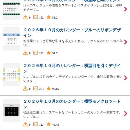
日々のスケジュール管理をスマートかつスタイリッシュに彩る、深緑
モチーフ…
0
152
53.2
２０２６年１０月のカレンダー：ブルーのリボンデザ
イン
お部屋にそっと可憐な彩りを添えてくれる、リボンがかわいい2026年
10…
0
262
91.7
２０２６年１０月のカレンダー：横型目を引くデザイ
ン
シンプルな10月のラインデザインカレンダーです。余計な装飾を省い
てスタ…
0
263
92.05
２０２６年１０月のカレンダー：横型モノクロツート
ン
視認性に優れた、スマートなツートンカラーのカレンダー素材です。
シンプル…
0
127
44.45