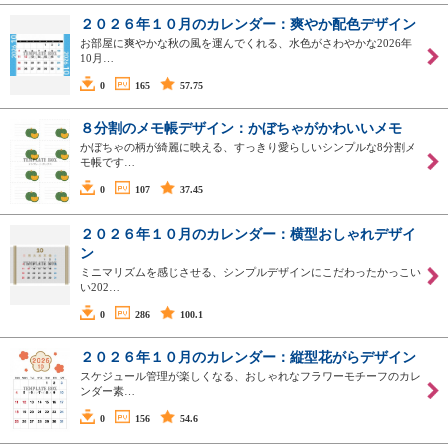
２０２６年１０月のカレンダー：爽やか配色デザイン
お部屋に爽やかな秋の風を運んでくれる、水色がさわやかな2026年
10月…
0
165
57.75
８分割のメモ帳デザイン：かぼちゃがかわいいメモ
かぼちゃの柄が綺麗に映える、すっきり愛らしいシンプルな8分割メ
モ帳です…
0
107
37.45
２０２６年１０月のカレンダー：横型おしゃれデザイ
ン
ミニマリズムを感じさせる、シンプルデザインにこだわったかっこい
い202…
0
286
100.1
２０２６年１０月のカレンダー：縦型花がらデザイン
スケジュール管理が楽しくなる、おしゃれなフラワーモチーフのカレ
ンダー素…
0
156
54.6