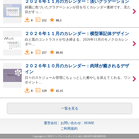
２０２６年１１月のカレンダー：淡いグラデーション
綺麗に色づいたグラデーションが目を引くカレンダー素材です。見た
目がすっ…
0
252
88.2
２０２６年１１月のカレンダー：横型筆記体デザイン
白と黒のコントラストが引き締まる、2026年11月のモノクロカレン
ダー…
0
257
89.95
２０２６年１０月のカレンダー：肉球が癒されるデザ
イン
日々のスケジュール管理にちょっとした癒やしを添えてくれる、ワン
ポイント…
0
129
45.15
一覧を見る
運営会社
お問い合わせ
HOME
ご利用規約
Copyright (c) 2026 テンプレートボックス ALL RIGHTS RESERVED.