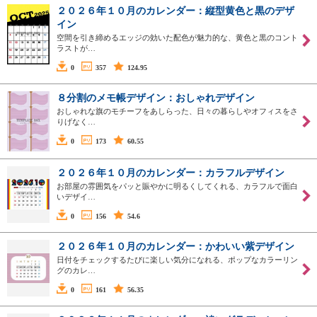
２０２６年１０月のカレンダー：縦型黄色と黒のデザ
イン
空間を引き締めるエッジの効いた配色が魅力的な、黄色と黒のコント
ラストが…
0
357
124.95
８分割のメモ帳デザイン：おしゃれデザイン
おしゃれな旗のモチーフをあしらった、日々の暮らしやオフィスをさ
りげなく…
0
173
60.55
２０２６年１０月のカレンダー：カラフルデザイン
お部屋の雰囲気をパッと賑やかに明るくしてくれる、カラフルで面白
いデザイ…
0
156
54.6
２０２６年１０月のカレンダー：かわいい紫デザイン
日付をチェックするたびに楽しい気分になれる、ポップなカラーリン
グのカレ…
0
161
56.35